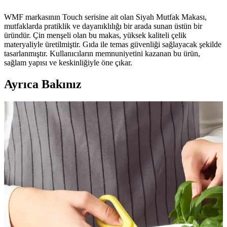
WMF markasının Touch serisine ait olan Siyah Mutfak Makası,
mutfaklarda pratiklik ve dayanıklılığı bir arada sunan üstün bir
üründür. Çin menşeli olan bu makas, yüksek kaliteli çelik
materyaliyle üretilmiştir. Gıda ile temas güvenliği sağlayacak şekilde
tasarlanmıştır. Kullanıcıların memnuniyetini kazanan bu ürün,
sağlam yapısı ve keskinliğiyle öne çıkar.
Ayrıca Bakınız
WMF Touch Siyah Mutfak Makası: Dayanıklı ve
Ergonomik Tasarımıyla Mutfakta Pratiklik
WMF Touch Siyah Mutfak Makası, dayanıklı çelik yapısı,
ergonomik tasarımı ve yüksek keskinliğiyle mutfakta pratiklik sağlar.
Güvenli ve şık kullanımıyla günlük ihtiyaçlarınızı karşılar.
HCK Çok Amaçlı Ultra Keskin Mutfak Makası:
Dayanıklı ve Çok Yönlü Kullanım İçin Ideal
HCK'nin ultra keskin mutfak makası, dayanıklı malzemeleri ve
ergonomik tasarımıyla çok yönlü kullanım sağlar, güvenli ve pratik