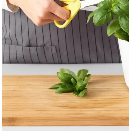
mutfak deneyimi sunar.
Genel Markalar ve IKEA KVALIFICERA Mutfak
Makası Karşılaştırması ve Kullanım İpuçları
Genel Markalar küçük makas ve IKEA KVALIFICERA mutfak
makası arasındaki farkları öğrenerek ihtiyaçlarınıza uygun olanı
seçin, dayanıklılık ve kullanım kolaylığı hakkında bilgi edinin.
IKEA Sarı 16 Cm Mutfak Makası: Dayanıklı ve
Kullanışlı Mutfak Gereci Seçeneği
IKEA'nın 16 cm paslanmaz çelik mutfak makası, dayanıklı ve
ergonomik tasarımıyla mutfakta kesim işlemlerini kolaylaştırır.
Renkli ve kullanışlı bu araç, sağ ve solak kullanıcılar için ideal bir
seçimdir.
IKEA KVALIFICERA ve Markbart Mutfağınız İçin
En İyi Makas Karşılaştırması
IKEA KVALIFICERA ve Markbart mutfak makası özellikleri,
kullanıcı yorumları ve karşılaştırma detaylarıyla mutfak
ihtiyaçlarınızı en iyi şekilde karşılayacak seçenekleri sunuyor.