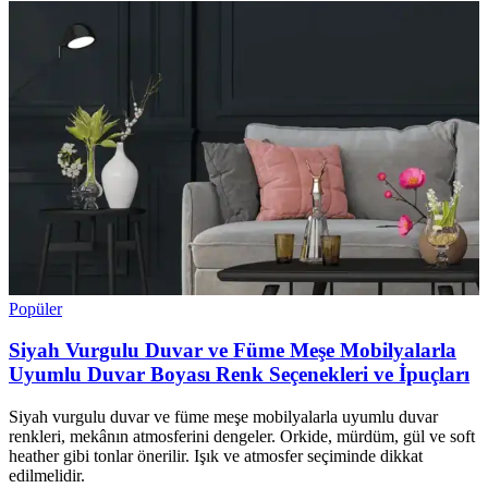
Popüler
Siyah Vurgulu Duvar ve Füme Meşe Mobilyalarla
Uyumlu Duvar Boyası Renk Seçenekleri ve İpuçları
Siyah vurgulu duvar ve füme meşe mobilyalarla uyumlu duvar
renkleri, mekânın atmosferini dengeler. Orkide, mürdüm, gül ve soft
heather gibi tonlar önerilir. Işık ve atmosfer seçiminde dikkat
edilmelidir.