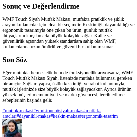
Sonuç ve Değerlendirme
WMF Touch Siyah Mutfak Makası, mutfakta pratiklik ve şıklık
arayan kullanıcılar için ideal bir seçimdir. Keskinliği, dayanıklılığı ve
ergonomik tasarımıyla öne çıkan bu ürün, günlük mutfak
ihtiyaçlarını karşılamada büyük kolaylık sağlar. Kalite ve
güvenilirlik açısından yüksek standartlara sahip olan WMF,
kullanıcılarına uzun ömürlü ve güvenli bir kullanım sunar.
Son Söz
Eğer mutfakta hem estetik hem de fonksiyonellik arıyorsanız, WMF
Touch Mutfak Makası Siyah, listenizde mutlaka bulunması gereken
bir araçtır. Sağlam yapısı, üstün keskinliği ve rahat kullanımıyla,
mutfak işlerinizde size büyük kolaylık sağlayacaktır. Ayrıca ürünün
yüksek müşteri memnuniyeti ve marka güvencesi, tercih edilme
sebeplerinin başında gelir.
#
mutfak-makasi
#
wmf-touch
#
siyah-makas
#
mutfak-
araclari
#
dayanikli-makas
#
keskin-makas
#
ergonomik-tasarim