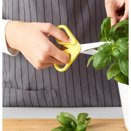
ergonomik tasarımı ve yüksek keskinliğiyle mutfakta pratiklik sağlar.
Güvenli ve şık kullanımıyla günlük ihtiyaçlarınızı karşılar.
HCK Çok Amaçlı Ultra Keskin Mutfak Makası:
Dayanıklı ve Çok Yönlü Kullanım İçin Ideal
HCK'nin ultra keskin mutfak makası, dayanıklı malzemeleri ve
ergonomik tasarımıyla çok yönlü kullanım sağlar, güvenli ve pratik
mutfak deneyimi sunar.
Genel Markalar ve IKEA KVALIFICERA Mutfak
Makası Karşılaştırması ve Kullanım İpuçları
Genel Markalar küçük makas ve IKEA KVALIFICERA mutfak
makası arasındaki farkları öğrenerek ihtiyaçlarınıza uygun olanı
seçin, dayanıklılık ve kullanım kolaylığı hakkında bilgi edinin.
IKEA Sarı 16 Cm Mutfak Makası: Dayanıklı ve
Kullanışlı Mutfak Gereci Seçeneği
IKEA'nın 16 cm paslanmaz çelik mutfak makası, dayanıklı ve
ergonomik tasarımıyla mutfakta kesim işlemlerini kolaylaştırır.
Renkli ve kullanışlı bu araç, sağ ve solak kullanıcılar için ideal bir