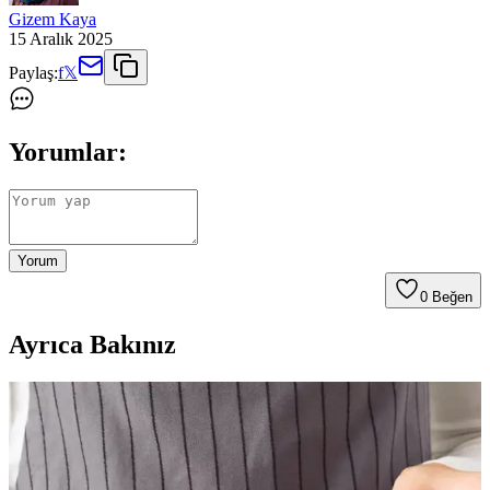
Gizem Kaya
15 Aralık 2025
Paylaş:
f
𝕏
Yorumlar:
Yorum
0
Beğen
Ayrıca Bakınız
WMF Touch Siyah Mutfak Makası: Dayanıklı ve
Ergonomik Tasarımıyla Mutfakta Pratiklik
WMF Touch Siyah Mutfak Makası, dayanıklı çelik yapısı,