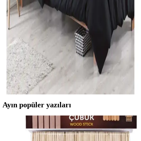
estetik açısından önemli bilgiler içerir.
Özdilek Tek Kişilik Nevresim Takımları: Konfor ve
Şıklık Sunan Seçenekler
Özdilek'in çeşitli tasarımlarıyla, konfor ve şıklığı bir arada sunan tek
kişilik nevresim takımları, kaliteli kumaşlar ve uygun fiyat
seçenekleriyle odanızı yenilemenize yardımcı olur.
Modern Yatak Odası Dekorasyonunda Siyah Tek
Kişilik Nevresim Takımı Seçenekleri ve İpuçları
Modern yatak odalarında siyah tek kişilik nevresim takımları, şıklık
ve fonksiyonelliği bir arada sunar. Kaliteli malzeme ve doğru bakım
ile uzun ömür sağlar, dekorasyona şıklık katar.
Ayın popüler yazıları