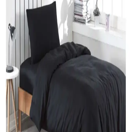
rahatlık katıyor. Uzun ömürlü ve kolay bakım özellikleriyle ideal bir
tercih.
Özdilek Colormix ve Valoroso Çift Kişilik Nevresim
Takımları Karşılaştırması
Bu karşılaştırmada Özdilek Colormix ve Valoroso nevresim
takımlarının kumaş özellikleri, tasarım ve kullanıcı yorumları detaylı
inceleniyor.
Taç Lisanslı Kuromi Temalı Tek Kişilik Pamuklu
Nevresim Takımı Detayları
%100 pamuklu Kuromi nevresim takımı, genç ve dinamik
tasarımıyla rahatlık ve şıklığı bir arada sunar. Yüksek kalite malzeme
ve pratik kullanım özellikleriyle ideal yatak odası seçeneği.
Karaca Home Nevresim Takımları Karşılaştırması:
Malzeme, Tasarım ve Kullanıcı Yorumları
İki farklı Karaca Home nevresim takımı detaylı karşılaştırmasıyla
malzeme, tasarım ve kullanıcı yorumlarını keşfedin. Konfor ve
estetik açısından önemli bilgiler içerir.