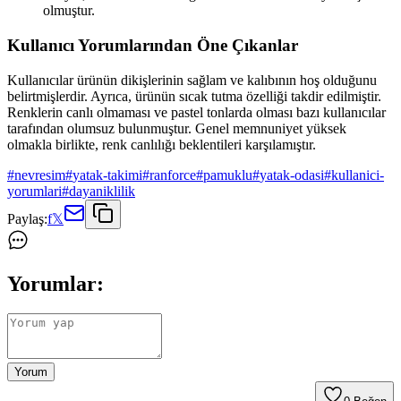
olmuştur.
Kullanıcı Yorumlarından Öne Çıkanlar
Kullanıcılar ürünün dikişlerinin sağlam ve kalıbının hoş olduğunu
belirtmişlerdir. Ayrıca, ürünün sıcak tutma özelliği takdir edilmiştir.
Renklerin canlı olmaması ve pastel tonlarda olması bazı kullanıcılar
tarafından olumsuz bulunmuştur. Genel memnuniyet yüksek
olmakla birlikte, renk canlılığı beklentileri karşılamıştır.
#
nevresim
#
yatak-takimi
#
ranforce
#
pamuklu
#
yatak-odasi
#
kullanici-
yorumlari
#
dayaniklilik
Paylaş:
f
𝕏
Yorumlar:
Yorum