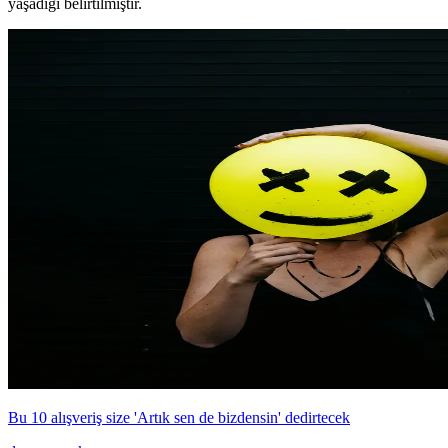
yaşadığı belirtilmiştir.
Bu 10 alışveriş size 'Artık sen de bizdensin' dedirtecek