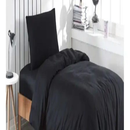
Adaçayı rengi ve modern tasarımıyla yatak odalarına şıklık ve
rahatlık katıyor. Uzun ömürlü ve kolay bakım özellikleriyle ideal bir
tercih.
Özdilek Colormix ve Valoroso Çift Kişilik Nevresim
Takımları Karşılaştırması
Bu karşılaştırmada Özdilek Colormix ve Valoroso nevresim
takımlarının kumaş özellikleri, tasarım ve kullanıcı yorumları detaylı
inceleniyor.
Taç Lisanslı Kuromi Temalı Tek Kişilik Pamuklu
Nevresim Takımı Detayları
%100 pamuklu Kuromi nevresim takımı, genç ve dinamik
tasarımıyla rahatlık ve şıklığı bir arada sunar. Yüksek kalite malzeme
ve pratik kullanım özellikleriyle ideal yatak odası seçeneği.
Karaca Home Nevresim Takımları Karşılaştırması:
Malzeme, Tasarım ve Kullanıcı Yorumları
İki farklı Karaca Home nevresim takımı detaylı karşılaştırmasıyla
malzeme, tasarım ve kullanıcı yorumlarını keşfedin. Konfor ve