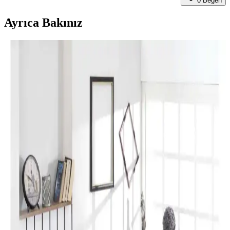
0
Beğen
Ayrıca Bakınız
Perde Rengine Uyumlu Nevresim Seçimi: Renk ve
Desenlerle Dekorasyonda Denge Sağlama
Perde ve nevresim uyumu, krem ve magnolia tonlarındaki odalarda
mekanın estetiğini artırır. Kırmızı, kahverengi ve turuncu tonlarıyla
uyumlu renk ve desen önerileri sunulmaktadır.
Yılbaşı Nevresimleri ile Ev Dekorasyonunuzu
Geliştirin ve Atmosferinizi Zenginleştirin
Yılbaşı nevresimleri, renk, motif ve malzeme seçimleriyle evinizde
özel bir atmosfer yaratır. Dekorasyon detaylarıyla yılbaşı ruhunu
yansıtın ve yeni yılı sevdiklerinizle kutlayın.
Karaca Home Lavin %100 Pamuk Çift Kişilik
Nevresim Takımı Modern ve Şık Tasarım
Karaca Home’un Lavin nevresim takımı, %100 pamuklu kumaşı,