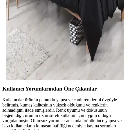
Özdilek Tek Kişilik Nevresim Takımları: Konfor ve
Şıklık Sunan Seçenekler
Özdilek'in çeşitli tasarımlarıyla, konfor ve şıklığı bir arada sunan tek
kişilik nevresim takımları, kaliteli kumaşlar ve uygun fiyat
seçenekleriyle odanızı yenilemenize yardımcı olur.
Modern Yatak Odası Dekorasyonunda Siyah Tek
Kişilik Nevresim Takımı Seçenekleri ve İpuçları
Modern yatak odalarında siyah tek kişilik nevresim takımları, şıklık
ve fonksiyonelliği bir arada sunar. Kaliteli malzeme ve doğru bakım
ile uzun ömür sağlar, dekorasyona şıklık katar.
Kullanıcı Yorumlarından Öne Çıkanlar
Kullanıcılar ürünün pamuklu yapısı ve canlı renklerini övgüyle
belirtmiş, kumaş kalitesinin yüksek olduğunu ve renklerin
solmadığını ifade etmişlerdir. Renk uyumu ve dokusunun
beğenildiği, ürünün uzun süreli kullanım için uygun olduğu
vurgulanmıştır. Olumsuz yorumlar arasında ürünün ince yapısı ve
bazı kullanıcıların kumaşın hafifliği nedeniyle kayma sorunları