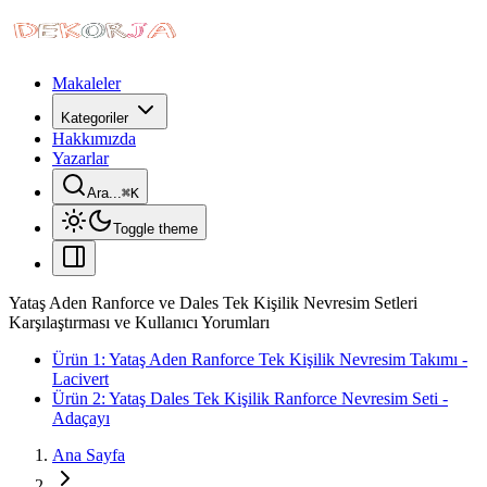
Makaleler
Kategoriler
Hakkımızda
Yazarlar
Ara...
⌘
K
Toggle theme
Yataş Aden Ranforce ve Dales Tek Kişilik Nevresim Setleri
Karşılaştırması ve Kullanıcı Yorumları
Ürün 1: Yataş Aden Ranforce Tek Kişilik Nevresim Takımı -
Lacivert
Ürün 2: Yataş Dales Tek Kişilik Ranforce Nevresim Seti -
Adaçayı
Ana Sayfa