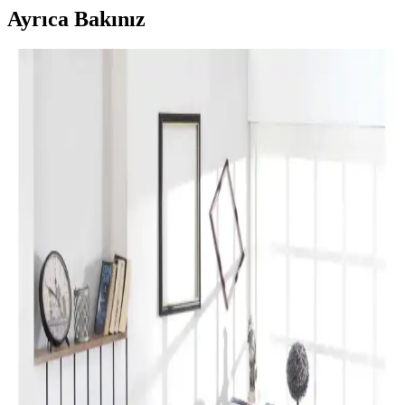
Ayrıca Bakınız
Perde Rengine Uyumlu Nevresim Seçimi: Renk ve
Desenlerle Dekorasyonda Denge Sağlama
Perde ve nevresim uyumu, krem ve magnolia tonlarındaki odalarda
mekanın estetiğini artırır. Kırmızı, kahverengi ve turuncu tonlarıyla
uyumlu renk ve desen önerileri sunulmaktadır.
Yılbaşı Nevresimleri ile Ev Dekorasyonunuzu
Geliştirin ve Atmosferinizi Zenginleştirin
Yılbaşı nevresimleri, renk, motif ve malzeme seçimleriyle evinizde
özel bir atmosfer yaratır. Dekorasyon detaylarıyla yılbaşı ruhunu
yansıtın ve yeni yılı sevdiklerinizle kutlayın.
Karaca Home Lavin %100 Pamuk Çift Kişilik
Nevresim Takımı Modern ve Şık Tasarım
Karaca Home’un Lavin nevresim takımı, %100 pamuklu kumaşı,
Adaçayı rengi ve modern tasarımıyla yatak odalarına şıklık ve