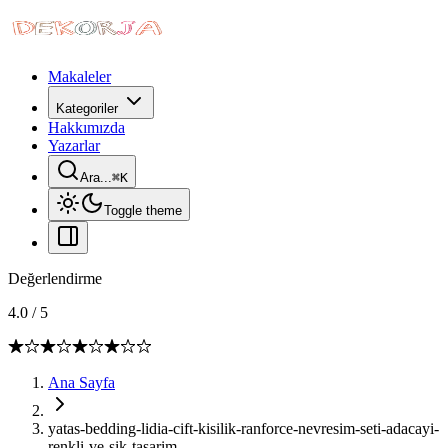
Makaleler
Kategoriler
Hakkımızda
Yazarlar
Ara...
⌘
K
Toggle theme
Değerlendirme
4.0
/
5
Ana Sayfa
yatas-bedding-lidia-cift-kisilik-ranforce-nevresim-seti-adacayi-
renkli-ve-sik-tasarim