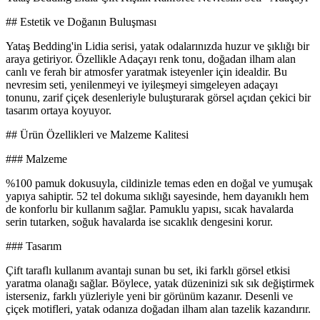
## Estetik ve Doğanın Buluşması
Yataş Bedding'in Lidia serisi, yatak odalarınızda huzur ve şıklığı bir
araya getiriyor. Özellikle Adaçayı renk tonu, doğadan ilham alan
canlı ve ferah bir atmosfer yaratmak isteyenler için idealdir. Bu
nevresim seti, yenilenmeyi ve iyileşmeyi simgeleyen adaçayı
tonunu, zarif çiçek desenleriyle buluşturarak görsel açıdan çekici bir
tasarım ortaya koyuyor.
## Ürün Özellikleri ve Malzeme Kalitesi
### Malzeme
%100 pamuk dokusuyla, cildinizle temas eden en doğal ve yumuşak
yapıya sahiptir. 52 tel dokuma sıklığı sayesinde, hem dayanıklı hem
de konforlu bir kullanım sağlar. Pamuklu yapısı, sıcak havalarda
serin tutarken, soğuk havalarda ise sıcaklık dengesini korur.
### Tasarım
Çift taraflı kullanım avantajı sunan bu set, iki farklı görsel etkisi
yaratma olanağı sağlar. Böylece, yatak düzeninizi sık sık değiştirmek
isterseniz, farklı yüzleriyle yeni bir görünüm kazanır. Desenli ve
çiçek motifleri, yatak odanıza doğadan ilham alan tazelik kazandırır.