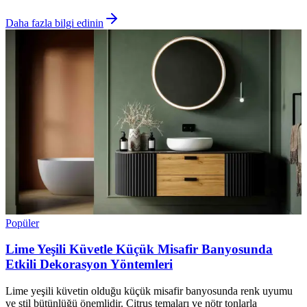
Daha fazla bilgi edinin
Popüler
Lime Yeşili Küvetle Küçük Misafir Banyosunda
Etkili Dekorasyon Yöntemleri
Lime yeşili küvetin olduğu küçük misafir banyosunda renk uyumu
ve stil bütünlüğü önemlidir. Citrus temaları ve nötr tonlarla