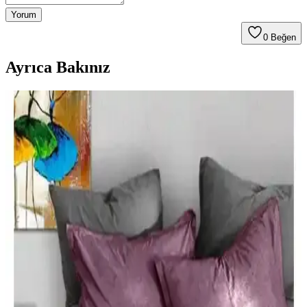
Yorum
0
Beğen
Ayrıca Bakınız
Taç Lisanslı Kuromi Temalı Tek Kişilik Pamuklu
Nevresim Takımı Detayları
%100 pamuklu Kuromi nevresim takımı, genç ve dinamik
tasarımıyla rahatlık ve şıklığı bir arada sunar. Yüksek kalite malzeme
ve pratik kullanım özellikleriyle ideal yatak odası seçeneği.
Karaca Home Nevresim Takımları Karşılaştırması:
Malzeme, Tasarım ve Kullanıcı Yorumları
İki farklı Karaca Home nevresim takımı detaylı karşılaştırmasıyla
malzeme, tasarım ve kullanıcı yorumlarını keşfedin. Konfor ve
estetik açısından önemli bilgiler içerir.
Üntaş Tek Kişilik Lastikli Çarşaf Takımı: Dayanıklı