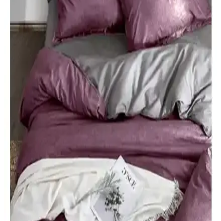
ve Estetik Yatak Dekorasyonu Çözümü
Üntaş'ın yüksek kaliteli pamuk-polyester karışımlı, gri renkli, lastikli
ve hava geçirgen tek kişilik çarşaf takımı, dayanıklılığı ve şık
tasarımıyla yatak odalarına mükemmel uyum sağlar.
Yataş Aden Ranforce ve Dales Tek Kişilik Nevresim
Setleri Karşılaştırması ve Kullanıcı Yorumları
Yataş Aden Ranforce ve Dales nevresim setleri, malzeme, tasarım ve
dayanıklılık açısından karşılaştırıldı. Kullanıcı yorumlarıyla ürünlerin
avantajları ve dezavantajları detaylandırıldı.
Karaca Home ve My Story Nevresim Takımları
Karşılaştırması: Malzeme, Tasarım ve Dayanıklılık
Karaca Home ve My Story nevresim takımlarının malzeme kalitesi,
tasarım ve dayanıklılık özellikleri detaylı karşılaştırmasıyla yatak
odanıza uygun seçimi yapın.
Elart Elart ve Karaca Home Lexus Yatak Örtüsü
Karşılaştırması ve İnceleme