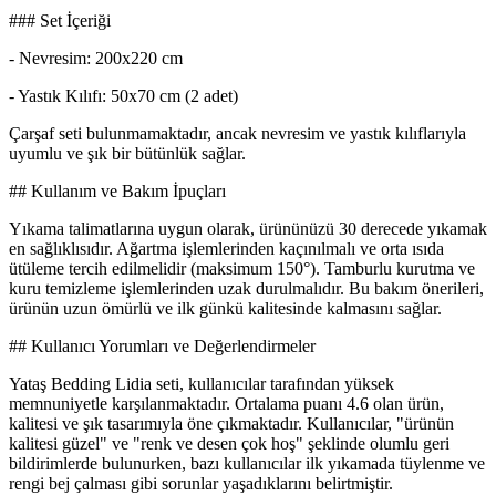
### Set İçeriği
- Nevresim: 200x220 cm
- Yastık Kılıfı: 50x70 cm (2 adet)
Çarşaf seti bulunmamaktadır, ancak nevresim ve yastık kılıflarıyla
uyumlu ve şık bir bütünlük sağlar.
## Kullanım ve Bakım İpuçları
Yıkama talimatlarına uygun olarak, ürününüzü 30 derecede yıkamak
en sağlıklısıdır. Ağartma işlemlerinden kaçınılmalı ve orta ısıda
ütüleme tercih edilmelidir (maksimum 150°). Tamburlu kurutma ve
kuru temizleme işlemlerinden uzak durulmalıdır. Bu bakım önerileri,
ürünün uzun ömürlü ve ilk günkü kalitesinde kalmasını sağlar.
## Kullanıcı Yorumları ve Değerlendirmeler
Yataş Bedding Lidia seti, kullanıcılar tarafından yüksek
memnuniyetle karşılanmaktadır. Ortalama puanı 4.6 olan ürün,
kalitesi ve şık tasarımıyla öne çıkmaktadır. Kullanıcılar, "ürünün
kalitesi güzel" ve "renk ve desen çok hoş" şeklinde olumlu geri
bildirimlerde bulunurken, bazı kullanıcılar ilk yıkamada tüylenme ve
rengi bej çalması gibi sorunlar yaşadıklarını belirtmiştir.