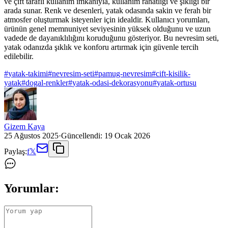
ve çift taraflı kullanım imkanıyla, kullanım rahatlığı ve şıklığı bir
arada sunar. Renk ve desenleri, yatak odasında sakin ve ferah bir
atmosfer oluşturmak isteyenler için idealdir. Kullanıcı yorumları,
ürünün genel memnuniyet seviyesinin yüksek olduğunu ve uzun
vadede de dayanıklılığını koruduğunu gösteriyor. Bu nevresim seti,
yatak odanızda şıklık ve konforu artırmak için güvenle tercih
edilebilir.
#
yatak-takimi
#
nevresim-seti
#
pamug-nevresim
#
cift-kisilik-
yatak
#
dogal-renkler
#
yatak-odasi-dekorasyonu
#
yatak-ortusu
Gizem Kaya
25 Ağustos 2025
·
Güncellendi:
19 Ocak 2026
Paylaş:
f
𝕏
Yorumlar: