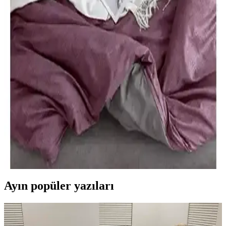
Elart Elart ve Karaca Home Lexus yatak örtülerinin özellikleri,
kullanıcı yorumları ve karşılaştırmasıyla, ihtiyaçlarınıza en uygun
seçimi yapmanız için detaylı bilgi sunuyoruz.
Marla Home Siyah-Gri Desenli Çift Kişilik Yorgan
Seti Modern Tasarım ve Konfor Sağlar
Marla Home'un siyah ve gri desenli çift kişilik yorgan seti, şık
tasarımı ve yüksek kaliteli malzemeleriyle yıl boyunca rahatlık sunar,
estetik ve fonksiyonelliği bir arada sağlar.
Always Pamuklu ve Ranforce Tek Kişilik Nevresim
Takımları Karşılaştırması
İki popüler tek kişilik nevresim takımı olan Pamuklu ve Ranforce
modellerinin özellikleri, kullanıcı yorumları ve kullanım deneyimleri
detaylı şekilde karşılaştırıldı.
Ayın popüler yazıları