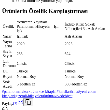
hakkında olumsuz yorumlar yapılmıştır.
Ürünlerin Özellik Karşılaştırması
Yediveren Yayınları
İndigo Kitap Sokak
Özellik
Paranormal Hikayeler - Işıl
Nöbetçileri 3 - Aslı Arslan
Işık
Yazar
Işıl Işık
Aslı Arslan
Yayın
2020
2023
Tarihi
Sayfa
288
624
Sayısı
Cilt
Ciltsiz
Ciltsiz
Durumu
Dil
Türkçe
Türkçe
Boyut
Normal Boy
Normal Boy
Stok
5 adetten az
500 adetten az
Adedi
#
paranormal
#
korku
#
turkce-kitaplar
#
karsilastirma
#
yeni-cikan-
kitaplar
#
gizemli-hikayeler
#
kultur-ve-edebiyat
Paylaş:
f
𝕏