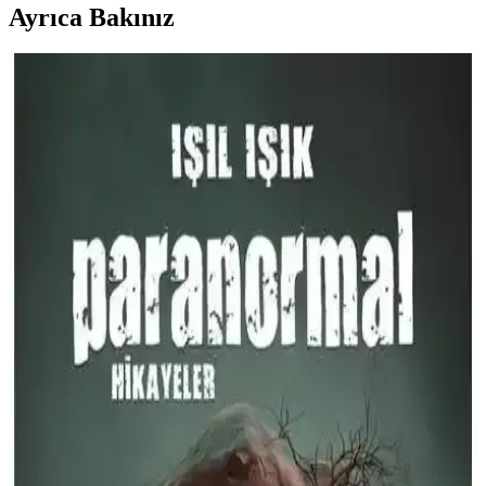
Ayrıca Bakınız
Paranormal Hikâyeler 2 - Işıl Işık Korku ve Gizem
Dolu Bir Edebiyat Deneyimi
İnsanların merakını cezbeden, korku ve gizem dolu Paranormal
Hikâyeler 2, kısa ve etkileyici öykülerle okuyucuyu gerilim dolu bir
dünyaya davet ediyor.
Jennifer L. Armentrout’un Dex Plus Ten ve Ateş
Krallığı Kan ve Kül 2 Romanı: Fantastik ve
Paranormal Hikâyeler
Jennifer L. Armentrout’un Dex Plus Ten ve Ateş Krallığı Kan ve
Kül 2, mitler, tanrılar ve güçlü kadın kahramanlar temasıyla
zenginleştirilmiş, 640 sayfalık fantastik roman. Türkçe yayımlanmış
ve yüksek puan almış bir eser.
Yediveren Yayınları Korku Günlüğü Işıl Işık
Paranormal ve Korku Temalı Günlük Formatında