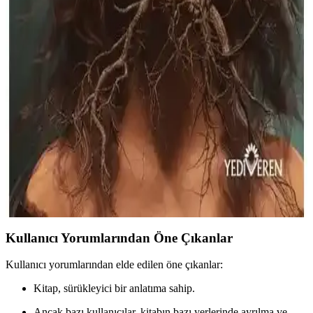
sunuyor.
Yediveren Yayınları Paranormal Hikayeler ve
İndigo Kitap Sokak Nöbetçileri 3 Karşılaştırması
İki farklı kitap olan Paranormal Hikayeler ve Sokak Nöbetçileri 3
detaylı karşılaştırmasıyla, tarzları ve içerikleri hakkında bilgi
edinerek en uygun seçimi yapın.
Paranormal Hikayeler - Işıl Işık: Korku ve Gizem
Dolu Bir Dünya
Yediveren Yayınları'nın Paranormal Hikayeler - Işıl Işık kitabı, korku
ve gizem tutkunları için 288 sayfa sürükleyici hikayeler içeriyor,
atmosferi ve detaylarıyla dikkat çekiyor.
Kullanıcı Yorumlarından Öne Çıkanlar
Kullanıcı yorumlarından elde edilen öne çıkanlar:
Kitap, sürükleyici bir anlatıma sahip.
Ancak bazı kullanıcılar, kitabın bazı yerlerinde ayrılma ve