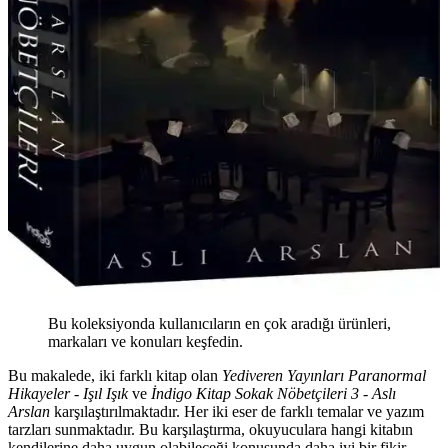
Bu koleksiyonda kullanıcıların en çok aradığı ürünleri,
markaları ve konuları keşfedin.
Bu makalede, iki farklı kitap olan
Yediveren Yayınları Paranormal
Hikayeler - Işıl Işık
ve
İndigo Kitap Sokak Nöbetçileri 3 - Aslı
Arslan
karşılaştırılmaktadır. Her iki eser de farklı temalar ve yazım
tarzları sunmaktadır. Bu karşılaştırma, okuyuculara hangi kitabın
kendilerine daha uygun olabileceği konusunda daha iyi bir fikir