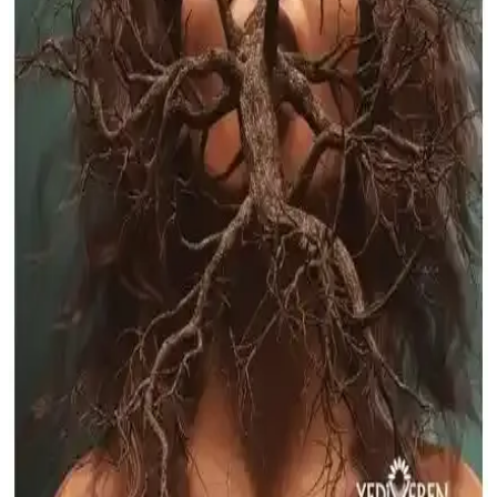
İnsanlık tarihinden günümüze doğaüstü olaylar kültürel ve bilimsel
açıdan nasıl şekillendi? Bu makalede, mitolojilerden modern popüler
kültüre uzanan geniş yelpazedeki etkileri inceleniyor.
Tünelden Önceki Beyaz Ev: Korku ve Gizem Dolu
Paranormal Polisiye Romanı
Yazar Işıl Işık’ın kaleminden çıkan bu roman, İstanbul'daki gizemli
Beyaz Ev’de yaşanan doğaüstü olayları ve psikolojik gerilimi
anlatıyor. Okuyuculara sürükleyici ve unutulmaz bir deneyim
sunuyor.
Yediveren Yayınları Paranormal Hikayeler ve
İndigo Kitap Sokak Nöbetçileri 3 Karşılaştırması
İki farklı kitap olan Paranormal Hikayeler ve Sokak Nöbetçileri 3
detaylı karşılaştırmasıyla, tarzları ve içerikleri hakkında bilgi
edinerek en uygun seçimi yapın.
Paranormal Hikayeler - Işıl Işık: Korku ve Gizem
Dolu Bir Dünya