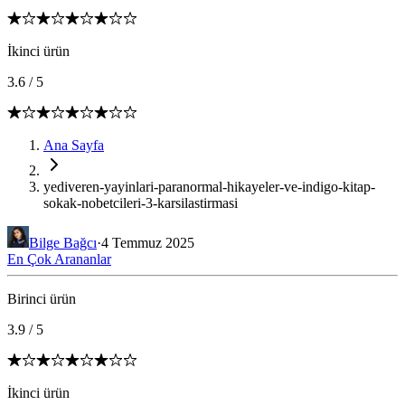
İkinci ürün
3.6
/
5
Ana Sayfa
yediveren-yayinlari-paranormal-hikayeler-ve-indigo-kitap-
sokak-nobetcileri-3-karsilastirmasi
Bilge Bağcı
·
4 Temmuz 2025
En Çok Arananlar
Birinci ürün
3.9
/
5
İkinci ürün