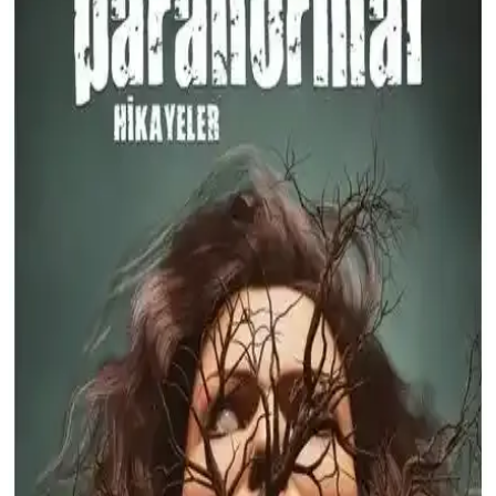
Paranormal Hikâyeler
Jennifer L. Armentrout’un Dex Plus Ten ve Ateş Krallığı Kan ve
Kül 2, mitler, tanrılar ve güçlü kadın kahramanlar temasıyla
zenginleştirilmiş, 640 sayfalık fantastik roman. Türkçe yayımlanmış
ve yüksek puan almış bir eser.
Yediveren Yayınları Korku Günlüğü Işıl Işık
Paranormal ve Korku Temalı Günlük Formatında
Korku ve paranormal hikâyeler içeren bu günlük, kişisel gelişim ve
eğlenceyi bir araya getirir. Sınırlı sayıda, özgün tasarımıyla günlük
planlama ve etkinlikler sunar.
Kara Miras: Paranormal ve Gizem Dolu Serüvenler
İçeren Çarpıcı Bir Roman
Kara Miras, paranormal ve gizem temalarını işleyen, sürükleyici
anlatımıyla dikkat çeken bir roman. Michael Malone'un olağanüstü
macerasını ve gizli örgüt UNICORNE'un rolünü keşfedin.
Geçmişten Günümüze Doğaüstü Olaylar: Kültürel
Yansımalar ve Güncel Perspektifler