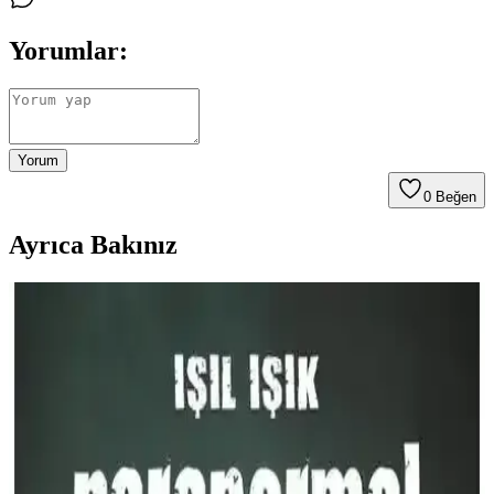
Yorumlar:
Yorum
0
Beğen
Ayrıca Bakınız
Paranormal Hikâyeler 2 - Işıl Işık Korku ve Gizem
Dolu Bir Edebiyat Deneyimi
İnsanların merakını cezbeden, korku ve gizem dolu Paranormal
Hikâyeler 2, kısa ve etkileyici öykülerle okuyucuyu gerilim dolu bir
dünyaya davet ediyor.
Jennifer L. Armentrout’un Dex Plus Ten ve Ateş
Krallığı Kan ve Kül 2 Romanı: Fantastik ve