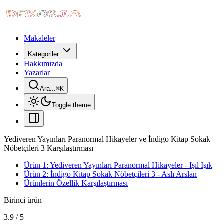
Makaleler
Kategoriler
Hakkımızda
Yazarlar
Ara...
⌘
K
Toggle theme
Yediveren Yayınları Paranormal Hikayeler ve İndigo Kitap Sokak
Nöbetçileri 3 Karşılaştırması
Ürün 1: Yediveren Yayınları Paranormal Hikayeler - Işıl Işık
Ürün 2: İndigo Kitap Sokak Nöbetçileri 3 - Aslı Arslan
Ürünlerin Özellik Karşılaştırması
Birinci ürün
3.9
/
5