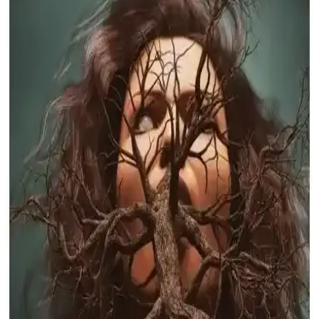
Korku ve paranormal hikâyeler içeren bu günlük, kişisel gelişim ve
eğlenceyi bir araya getirir. Sınırlı sayıda, özgün tasarımıyla günlük
planlama ve etkinlikler sunar.
Kara Miras: Paranormal ve Gizem Dolu Serüvenler
İçeren Çarpıcı Bir Roman
Kara Miras, paranormal ve gizem temalarını işleyen, sürükleyici
anlatımıyla dikkat çeken bir roman. Michael Malone'un olağanüstü
macerasını ve gizli örgüt UNICORNE'un rolünü keşfedin.
Geçmişten Günümüze Doğaüstü Olaylar: Kültürel
Yansımalar ve Güncel Perspektifler
İnsanlık tarihinden günümüze doğaüstü olaylar kültürel ve bilimsel
açıdan nasıl şekillendi? Bu makalede, mitolojilerden modern popüler
kültüre uzanan geniş yelpazedeki etkileri inceleniyor.
Tünelden Önceki Beyaz Ev: Korku ve Gizem Dolu
Paranormal Polisiye Romanı
Yazar Işıl Işık’ın kaleminden çıkan bu roman, İstanbul'daki gizemli
Beyaz Ev’de yaşanan doğaüstü olayları ve psikolojik gerilimi
anlatıyor. Okuyuculara sürükleyici ve unutulmaz bir deneyim