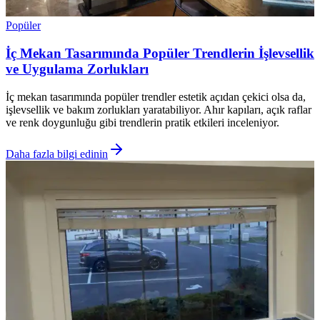
Popüler
İç Mekan Tasarımında Popüler Trendlerin İşlevsellik
ve Uygulama Zorlukları
İç mekan tasarımında popüler trendler estetik açıdan çekici olsa da,
işlevsellik ve bakım zorlukları yaratabiliyor. Ahır kapıları, açık raflar
ve renk doygunluğu gibi trendlerin pratik etkileri inceleniyor.
Daha fazla bilgi edinin