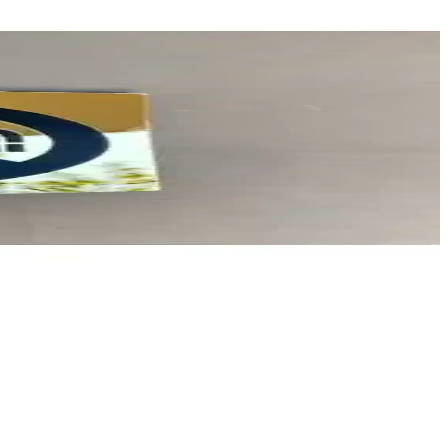
ır.
tkili ve uzun ömürlü uyarı çözümüdür.
rir, iç ve dış mekanlarda kullanılabilir.