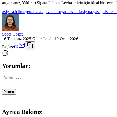
arıyorsanız, Yıldırım Sigara İçilmez Levhası sizin için ideal bir seçene
#
sigara-icilmeyen-levha
#
guvenlik-uyari-levhasi
#
sigara-yasagi-isaretle
Sedef Gökçe
16 Temmuz 2025
·
Güncellendi:
19 Ocak 2026
Paylaş:
f
𝕏
Yorumlar:
Yorum
Ayrıca Bakınız