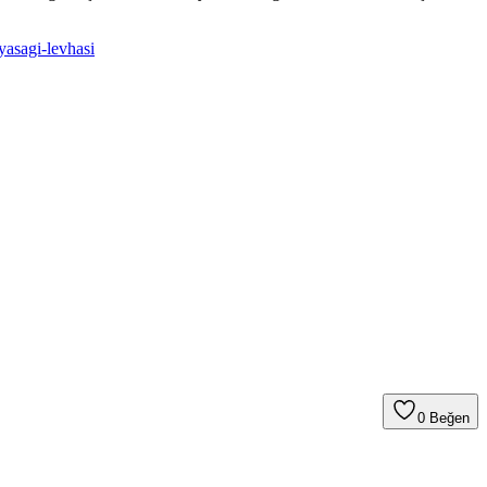
yasagi-levhasi
0
Beğen