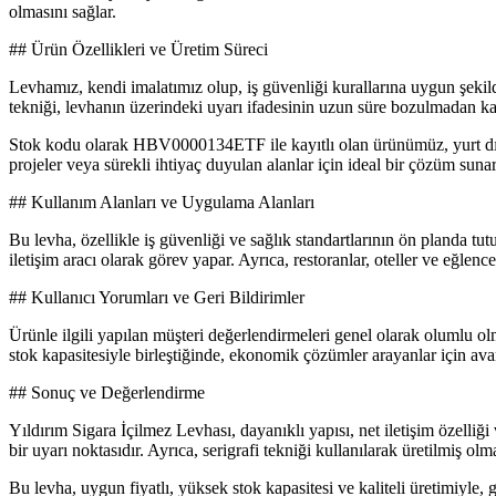
olmasını sağlar.
## Ürün Özellikleri ve Üretim Süreci
Levhamız, kendi imalatımız olup, iş güvenliği kurallarına uygun şekilde 
tekniği, levhanın üzerindeki uyarı ifadesinin uzun süre bozulmadan ka
Stok kodu olarak HBV0000134ETF ile kayıtlı olan ürünümüz, yurt dışı 
projeler veya sürekli ihtiyaç duyulan alanlar için ideal bir çözüm sunar
## Kullanım Alanları ve Uygulama Alanları
Bu levha, özellikle iş güvenliği ve sağlık standartlarının ön planda tut
iletişim aracı olarak görev yapar. Ayrıca, restoranlar, oteller ve eğlen
## Kullanıcı Yorumları ve Geri Bildirimler
Ürünle ilgili yapılan müşteri değerlendirmeleri genel olarak olumlu olma
stok kapasitesiyle birleştiğinde, ekonomik çözümler arayanlar için avan
## Sonuç ve Değerlendirme
Yıldırım Sigara İçilmez Levhası, dayanıklı yapısı, net iletişim özelliği
bir uyarı noktasıdır. Ayrıca, serigrafi tekniği kullanılarak üretilmiş o
Bu levha, uygun fiyatlı, yüksek stok kapasitesi ve kaliteli üretimiyle,