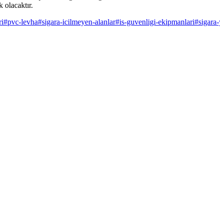
k olacaktır.
ri
#
pvc-levha
#
sigara-icilmeyen-alanlar
#
is-guvenligi-ekipmanlari
#
sigara-