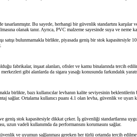
tasarlanmıştır. Bu sayede, herhangi bir güvenlik standartını karşılar ve 
lmasına olanak tanır. Ayrıca, PVC malzeme sayesinde suya ve neme karşı 
satışı bulunmamakla birlikte, piyasada geniş bir stok kapasitesiyle 1
.
ulduğu fabrikalar, inşaat alanları, ofisler ve kamu binalarında tercih edi
ce merkezleri gibi alanlarda da sigara yasağı konusunda farkındalık yarat
kla birlikte, bazı kullanıcılar levhanın kalite seviyesinin beklentilerin
taj sağlar. Ortalama kullanıcı puanı 4.1 olan levha, güvenlik ve uyarı ko
 ve geniş stok kapasitesiyle dikkat çeker. İş güvenliği standartlarına uyg
lması, uzun vadeli kullanımda da performansını korumasını sağlar.
 güvenlik ve uyumun sağlanması gereken her türlü ortamda tercih edilmeli