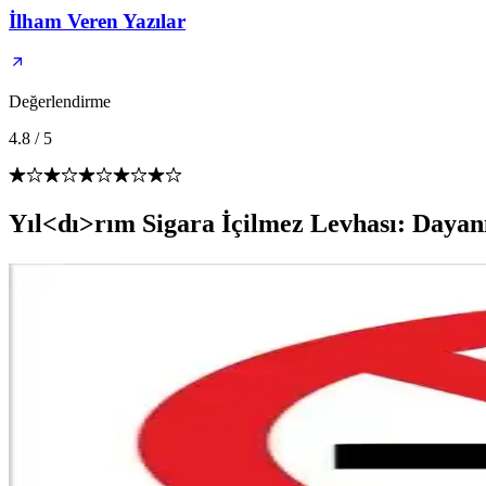
İlham Veren Yazılar
Değerlendirme
4.8
/
5
Yıl<dı>rım Sigara İçilmez Levhası: Dayan