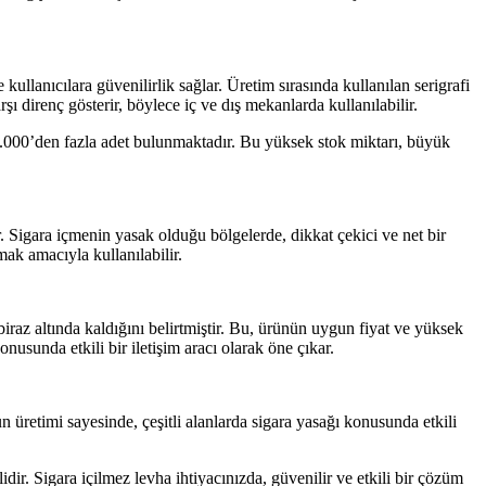
kullanıcılara güvenilirlik sağlar. Üretim sırasında kullanılan serigrafi
direnç gösterir, böylece iç ve dış mekanlarda kullanılabilir.
0.000’den fazla adet bulunmaktadır. Bu yüksek stok miktarı, büyük
lir. Sigara içmenin yasak olduğu bölgelerde, dikkat çekici ve net bir
mak amacıyla kullanılabilir.
 biraz altında kaldığını belirtmiştir. Bu, ürünün uygun fiyat ve yüksek
nusunda etkili bir iletişim aracı olarak öne çıkar.
un üretimi sayesinde, çeşitli alanlarda sigara yasağı konusunda etkili
dir. Sigara içilmez levha ihtiyacınızda, güvenilir ve etkili bir çözüm