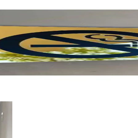
ik ve Uyarı Unsurlarında Yeni Bir Düzey
 ve görünür, kolay montajlı, etkili iletişim sağlayan güvenlik levhasıd
 Uyarı Çözümü İş ve Kamu Alanları için
rafi baskısıyla, iş güvenliği ve kamu alanlarında sigara yasağı için e
hası: Şık ve Dayanıklı Kurumsal Yönlendirme Çözümü
arada sunar. Kolay montaj ve yüksek kalite ile kurumsal imajınızı güçlendi