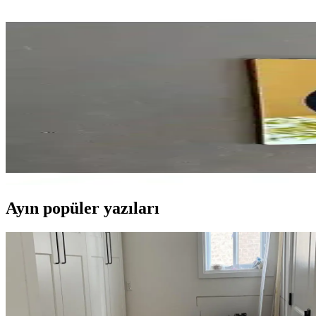
Gündoğdu Sigara İçilmez Uyarı İkaz Levhası: Güvenl
Gündoğdu sigara içilmeyen uyarı levhası, 35x50 cm boyutunda dayanıklı
Yıl<dı>rım Sigara İçilmez Levhası: Dayanıklı ve Net
Yıl<dı>rım Sigara İçilmez Levhası, dayanıklı PVC malzeme ve net serig
Yönline Lüks Gold Aynalı Sigara İçilmez Uyarı Lev
Gold aynalı sigara içilmeyen uyarı levhası, şıklık ve dayanıklılığı bir 
Ayın popüler yazıları