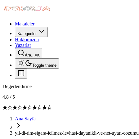
Makaleler
Kategoriler
Hakkımızda
Yazarlar
Ara...
⌘
K
Toggle theme
Değerlendirme
4.8
/
5
Ana Sayfa
yil-di-rim-sigara-icilmez-levhasi-dayanikli-ve-net-uyari-cozumu