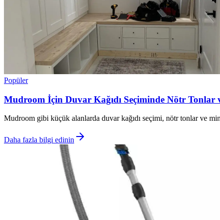
Popüler
Mudroom İçin Duvar Kağıdı Seçiminde Nötr Tonlar ve
Mudroom gibi küçük alanlarda duvar kağıdı seçimi, nötr tonlar ve minima
Daha fazla bilgi edinin