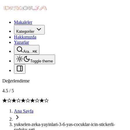
Makaleler
Kategoriler
Hakkımızda
Yazarlar
Ara...
⌘
K
Toggle theme
Değerlendirme
4.5
/
5
Ana Sayfa
yukselen-zeka-yayinlari-3-6-yas-cocuklar-icin-stickerli-
sudoku-seti