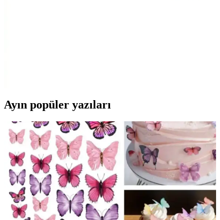
Malzeme kalitesi, tasarım ve dayanıklılık gibi kriterlerle, en uygun
seçimi yapmanıza yardımcı oluyoruz.
Özdilek Tek Kişilik Nevresim Takımları: Konfor ve
Şıklık Sunan Seçenekler
Özdilek'in çeşitli tasarımlarıyla, konfor ve şıklığı bir arada sunan tek
kişilik nevresim takımları, kaliteli kumaşlar ve uygun fiyat
seçenekleriyle odanızı yenilemenize yardımcı olur.
Ayın popüler yazıları