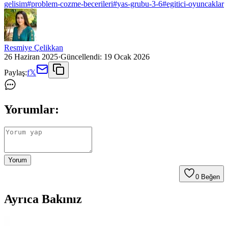
gelisim
#
problem-cozme-becerileri
#
yas-grubu-3-6
#
egitici-oyuncaklar
Resmiye Çelikkan
26 Haziran 2025
·
Güncellendi:
19 Ocak 2026
Paylaş:
f
𝕏
Yorumlar:
Yorum
0
Beğen
Ayrıca Bakınız