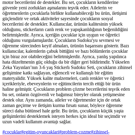
motor becerilerini de destekler. Bu set, çocukların kendilerine
güvenle yeni zorlukları aşmalarını teşvik eder. Ailelerin ve
öğretmenlerin çocuklarla birlikte kullanabileceği bu ürün, iletişimi
güçlendirir ve ortak aktiviteler sayesinde çocukların sosyal
becerilerini de destekler. Kullanıcılar, ürünün kalitesinin yüksek
olduğunu, stickerların canlı renk ve yapışkanlılığının beğenildiğini
belirtmişlerdir. Ayrıca, içeriğin çocuklar için uygun ve öğretici
olduğunu vurgulamışlardır. Çocukların Sudoku'yu sevmesi ve
öğrenme sürecinden keyif almaları, ürünün başarısını gösterir. Bazı
kullanıcılar, kalemlerin çabuk bittiğini ve bazı bölümlerin çocuklar
için biraz zor olabileceğini belirtmişlerdir. Ayrıca, yanlış yapılınca
hata düzeltmenin güç olduğu da bir diğer geri bildirimdir. Yükselen
Zeka Yayınları’nın 3-6 yaş Stickerlı Sudoku Seti, çocukların zihinsel
gelişimine katkı sağlayan, eğlenceli ve kullanışlı bir eğitim
materyalidir. Yüksek kalite malzemeleri, canlı renkler ve öğretici
içerikleriyle, ebeveynlerin ve eğitimcilerin tercih ettiği bir ürün
haline gelmiştir. Çocukların problem çözme becerilerini teşvik eden
bu set, onların özgüvenli ve bağımsız bireyler olarak yetişmesine
destek olur. Aynı zamanda, aileler ve öğretmenler için de ortak
zaman geçirme ve iletişim kurma fırsatı sunar, böylece öğrenme
süreci daha bütünsel hale gelir. Bu ürün, çocukların küçük yaşta
gelişimlerini desteklemek isteyen herkes için ideal bir seçimdir ve
uzun vadeli kullanım avantajı sağlar.
#
cocuklar
#
egitim-oyuncaklari
#
problem-cozme
#
zihinsel-