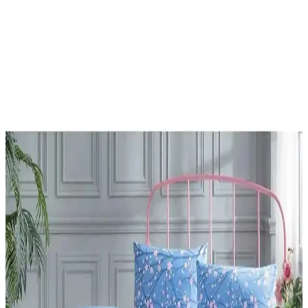
Palmiye Hobi Sanat Kırtasiye Sayılarla Boyama
Setleri Karşılaştırması ve Detaylı İnceleme
Palmiye Hobi Sanat kırtasiye'nin Kayık ve Sahil Kasabası temalı
sayılarla boyama setleri detaylı karşılaştırması. Her iki ürünün
özellikleri, kullanıcı yorumları ve avantajlarıyla hangi setin size
uygun olduğunu keşfedin.
Adel Sakura ve NaSaDAN Pati Silgi
Karşılaştırması: Özellikleri ve Kullanıcı Yorumları
Adel Sakura ve NaSaDAN Pati Silgi'nin özelliklerini, kullanıcı
yorumlarını ve karşılaştırmalarını detaylı inceleyerek, ihtiyaçlarınıza
uygun en iyi silgiyi seçmenize yardımcı oluyoruz.
Çocuklar İçin Sportaj Işıklı Patenler Karşılaştırması
ve En İyi Seçenekler
Bu makalede, iki popüler Sportaj ışıklı çocuk pateni detaylarıyla
karşılaştırılıyor. Ürünlerin özellikleri ve kullanıcı yorumlarıyla en
uygun seçeneği belirlemenize yardımcı oluyor.
Genel Markalar ve SolinpaTech 3D Kalemleri