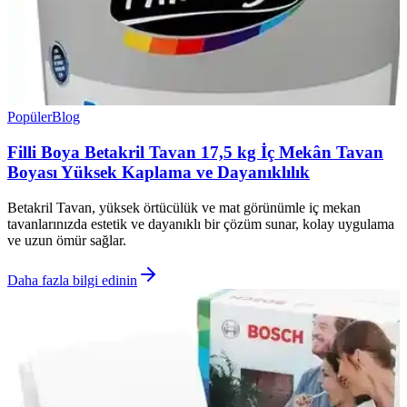
Popüler
Blog
Filli Boya Betakril Tavan 17,5 kg İç Mekân Tavan
Boyası Yüksek Kaplama ve Dayanıklılık
Betakril Tavan, yüksek örtücülük ve mat görünümle iç mekan
tavanlarınızda estetik ve dayanıklı bir çözüm sunar, kolay uygulama
ve uzun ömür sağlar.
Daha fazla bilgi edinin