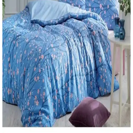
Karşılaştırması ve Kullanım İpuçları
İki popüler 3D kalemi karşılaştırıyoruz. Kullanım kolaylığı,
güvenlik, fiyat ve tasarım özellikleriyle en iyi seçimi yapmanıza
yardımcı oluyoruz.
Palmiye Hobi Sanat ve Tabdiko Sayılarla Boyama
Setleri Karşılaştırması ve Özellikleri
İki popüler sayılarla boyama setinin detaylı karşılaştırması, içerikleri
ve kullanıcı yorumlarıyla en iyi seçimi yapmanızı sağlar.
Çocuklar İçin 208 Parçalık Boyama Seti: Yaratıcılığı
Geliştiren Eğitici Malzeme
Geniş renk ve parça seçeneğiyle çocukların yaratıcılığını artıran
güvenli ve dayanıklı 208 parçalık boyama seti, eğlence ve eğitimi bir
arada sunar.
Ender Home CottonVerse ve Safir Tiny Tavşan
Kulaklı Çocuk Bornozlarının Karşılaştırması
İki popüler çocuk bornozunu detaylı şekilde karşılaştırıyoruz.