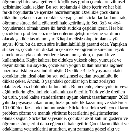
öğrenmeyi bir araya getirerek küçük yaş grubu çocukların zihinsel
gelişimine katkı sağlar. Bu set, toplamda 4 kitap içerir ve her biri
farklı boyutlarda ve içerikte hazırlanmıştır. Özellikle çocukların
dikkatini çekecek canlı renkler ve yapışkanlı stickerlar kullanılarak,
öğrenme süreci daha eğlenceli hale getirilmiştir. Set, 3x3 ve 4x4
boyutlarında olmak üzere iki farklı sudoku çeşidini içerir. Her biri,
çocukların problem çözme becerilerini geliştirmelerine yardımcı
olacak şekilde tasarlanmıştır. Kitaplar ciltsiz olup, toplam sayfa
sayısı 40'tır, bu da uzun süre kullanılabilirliği garanti eder. Yapışkan
stickerlar, çocukların dikkatini çekmek ve öğrenme sürecini teşvik
etmek amacıyla canlı renklerle tasarlanmış olup, dayanıklı ve
kullanışlıdır. Kağıt kalitesi ise oldukça yüksek olup, yumuşak ve
dayanıklıdır. Bu sayede, çocukların yoğun kullanımlarına rağmen
bozulma riski en aza indirilmiştir. Özellikle 3 ile 5 yaş arasındaki
çocuklar için ideal olan bu set, gelişimsel açıdan uygunluğu ile
dikkat çeker. Ancak, 3 yaşındaki çocuklar için biraz zorlayıcı
olabilecek bazı bölümler bulunabilir. Bu nedenle, ebeveynlerin veya
eğitimcilerin gözetiminde kullanılması önerilir. Türkiye’de üretilen
bu ürün, yerel kalite standartlarına uygun olarak tasarlanmıştır. 2020
yılında piyasaya çıkan ürün, hızla popülerlik kazanmış ve stoklarda
10.000’den fazla adet bulunmuştur. Stickerlı sudoku seti, çocukların
problem çözme ve mantık yürütme becerilerini geliştirmelerine
olanak sağlar. Stickerlar sayesinde, çocuklar aktif katılım gösterir ve
öğrenme süreçlerini daha eğlenceli hale getirir. Çocukların dikkat ve
odaklanma yeteneklerini artırırken, aynı zamanda görsel algı ve