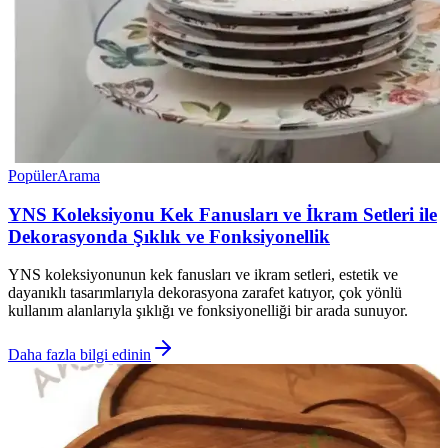
Popüler
Arama
YNS Koleksiyonu Kek Fanusları ve İkram Setleri ile
Dekorasyonda Şıklık ve Fonksiyonellik
YNS koleksiyonunun kek fanusları ve ikram setleri, estetik ve
dayanıklı tasarımlarıyla dekorasyona zarafet katıyor, çok yönlü
kullanım alanlarıyla şıklığı ve fonksiyonelliği bir arada sunuyor.
Daha fazla bilgi edinin