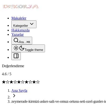
Makaleler
Kategoriler
Hakkımızda
Yazarlar
Ara...
⌘
K
Toggle theme
Değerlendirme
4.6
/
5
Ana Sayfa
zeymerade-kirmizi-asker-sali-ve-omuz-ortusu-seti-ozel-gunler-i