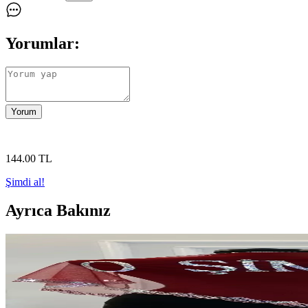
Yorumlar:
Yorum
144
.00
TL
Şimdi al!
Ayrıca Bakınız
ZEYMERADE Kırmızı Simli ve Pullu Asker Şalları Karş
ZEYMERADE kırmızı simli ve pullu asker şalları, farklı etkinlikler içi
ZEYMERADE Kırmızı Asker Şalı ve Omuz Örtüsü Seti