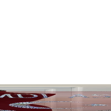
ılaştırması: Özellikler ve Kullanım Alanları
n tasarlandı. Bu karşılaştırma, ürünlerin özelliklerini ve kullanıcı yor
 – Özel Günler İçin Tasarım