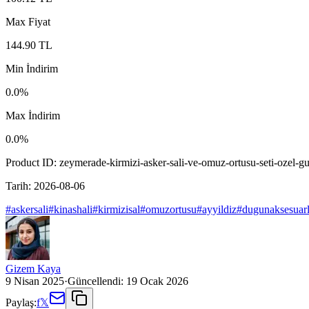
Max Fiyat
144.90
TL
Min İndirim
0.0
%
Max İndirim
0.0
%
Product ID:
zeymerade-kirmizi-asker-sali-ve-omuz-ortusu-seti-ozel-gu
Tarih:
2026-08-06
#
askersali
#
kinashali
#
kirmizisal
#
omuzortusu
#
ayyildiz
#
dugunaksesuarl
Gizem Kaya
9 Nisan 2025
·
Güncellendi:
19 Ocak 2026
Paylaş:
f
𝕏