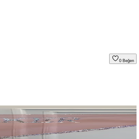
0
Beğen
umlarını öne çıkararak en uygun seçimi yapmanıza yardımcı olur.