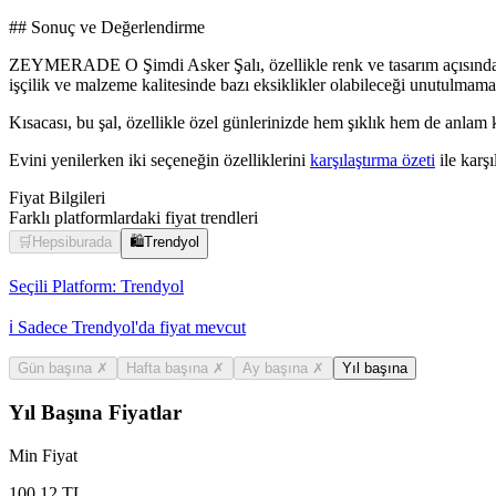
## Sonuç ve Değerlendirme
ZEYMERADE O Şimdi Asker Şalı, özellikle renk ve tasarım açısından gö
işçilik ve malzeme kalitesinde bazı eksiklikler olabileceği unutulmamal
Kısacası, bu şal, özellikle özel günlerinizde hem şıklık hem de anlam 
Evini yenilerken iki seçeneğin özelliklerini
karşılaştırma özeti
ile karşıl
Fiyat Bilgileri
Farklı platformlardaki fiyat trendleri
🛒
Hepsiburada
🛍️
Trendyol
Seçili Platform:
Trendyol
ℹ️ Sadece Trendyol'da fiyat mevcut
Gün başına
✗
Hafta başına
✗
Ay başına
✗
Yıl başına
Yıl Başına Fiyatlar
Min Fiyat
100.12
TL