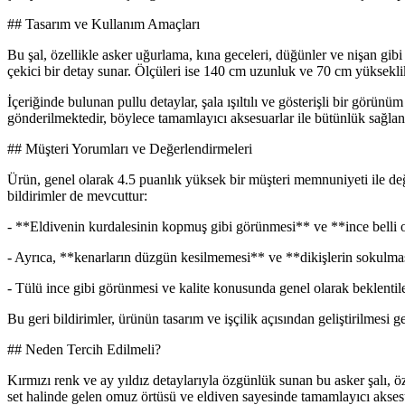
## Tasarım ve Kullanım Amaçları
Bu şal, özellikle asker uğurlama, kına geceleri, düğünler ve nişan gib
çekici bir detay sunar. Ölçüleri ise 140 cm uzunluk ve 70 cm yükseklikt
İçeriğinde bulunan pullu detaylar, şala ışıltılı ve gösterişli bir görünü
gönderilmektedir, böylece tamamlayıcı aksesuarlar ile bütünlük sağlanı
## Müşteri Yorumları ve Değerlendirmeleri
Ürün, genel olarak 4.5 puanlık yüksek bir müşteri memnuniyeti ile değ
bildirimler de mevcuttur:
- **Eldivenin kurdalesinin kopmuş gibi görünmesi** ve **ince belli o
- Ayrıca, **kenarların düzgün kesilmemesi** ve **dikişlerin sokulması**
- Tülü ince gibi görünmesi ve kalite konusunda genel olarak beklentiler
Bu geri bildirimler, ürünün tasarım ve işçilik açısından geliştirilmes
## Neden Tercih Edilmeli?
Kırmızı renk ve ay yıldız detaylarıyla özgünlük sunan bu asker şalı, öze
set halinde gelen omuz örtüsü ve eldiven sayesinde tamamlayıcı aksesu