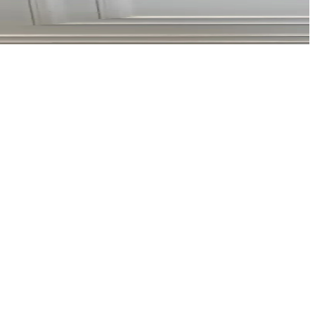
e tamamlanır, estetik ve dayanıklılığıyla dikkat çeker.