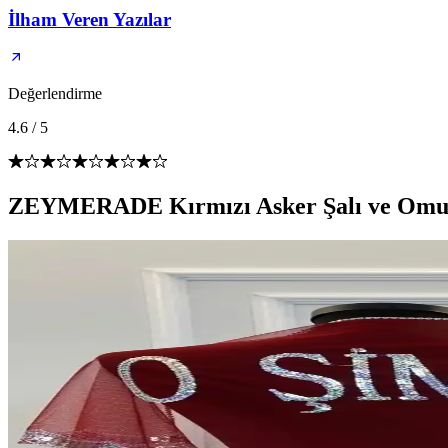
İlham Veren Yazılar
Değerlendirme
4.6
/
5
ZEYMERADE Kırmızı Asker Şalı ve Omuz Ö