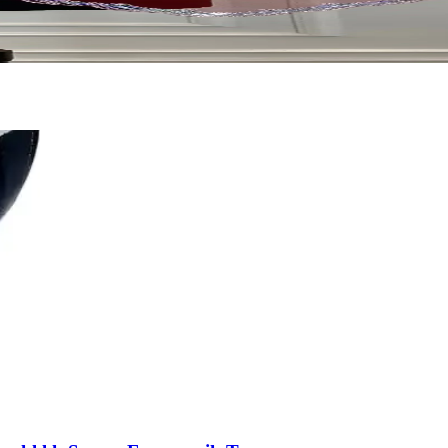
mıyla özel günlerde şıklık ve anlam sunar. Omuz örtüsü ve eldiven setiyl