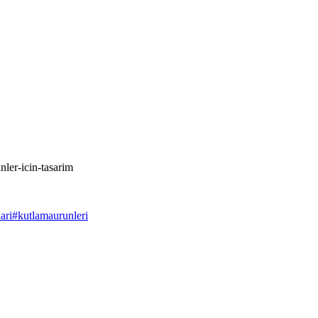
nler-icin-tasarim
ari
#
kutlamaurunleri