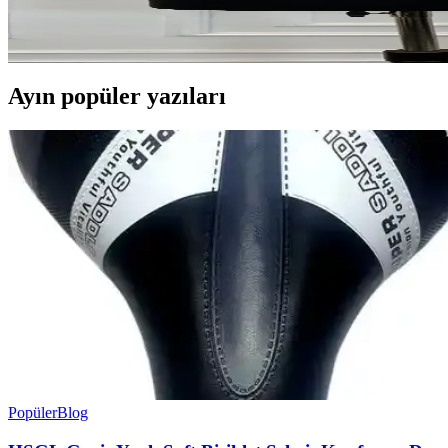
ZEYMERADE'nin kırmızı asker şalı, ay yıldız detayları ve pullu tasarı
Ayın popüler yazıları
Popüler
Blog