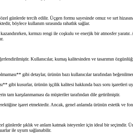
i özel günlerde tercih edilir. Üçgen formu sayesinde omuz ve sırt hizas
edir, böylece kullanım sırasında rahatlık sağlar.
m kazandırırken, kırmızı rengi ile coşkulu ve enerjik bir atmosfer yaratır.
r.
erlendirilmiştir. Kullanıcılar, kumaş kalitesinden ve tasarımın özgünl
lmaması** gibi detaylar, ürünün bazı kullanıcılar tarafından beğenilm
 gibi kusurlar, ürünün işçilik kalitesi hakkında bazı soru işaretleri uy
in tam karşılanmaması da müşteriler tarafından dile getirilmiştir.
i gerektiğine işaret etmektedir. Ancak, genel anlamda ürünün estetik ve
l günlerde şıklık ve anlam katmak isteyenler için ideal bir seçimdir. Ürün
arlar ile uyum sağlanabilir.