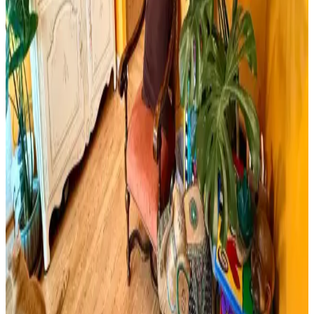
sektöründe güvenilir ölçüm sağlar.
Yıpranmış Banyolarda Renk Uyumu ve Mekan
Kullanımı İçin Doğru Boya Seçimi
Yıpranmış banyolarda slate zemin ve vintage detaylarla uyumlu
boya seçimi, sakin tonlar ve vurgu renkleriyle mekanın estetik ve
fonksiyonel dengesini sağlar.
Cadence Mermer Efekti Gümüş: Dekorasyonda Yeni
Trend ve Bilgi Eksikliği
Cadence mermer efekti gümüş ifadesi dekorasyonda yeni bir trend
olarak öne çıkıyor ancak mevcut arama sonuçlarında somut bilgi
bulunmuyor. Mermer ve gümüş tonları dekorasyonda şıklık sağlar.
Viscotex Hard Serenity ve Lif Kılıflı Hava Kanallı
Visco Yastık Karşılaştırması
İki visco yastık modeli, boyut, sertlik ve kullanıcı geri bildirimleriyle
detaylı karşılaştırıldı. Hard Serenity yüksek sertlik ve boyun desteği
sağlarken, Lif Kılıflı yumuşaklık ve konfor sunuyor.