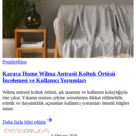
Popüler
Blog
Karaca Home Wilma Antrasit Koltuk Örtüsü
İncelemesi ve Kullanıcı Yorumları
Wilma antrasit koltuk örtüsü, şık tasarımı ve kullanım kolaylığıyla
öne çıkar. Yıkama sonrası çekme sorunlarına dikkat edilmelidir,
estetik ve dayanıklılık açısından kullanıcı yorumları önemli bilgiler
sunar.
Daha fazla bilgi edinin
©
Dekorja
2026