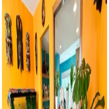
İki farklı yeşil çam dalı ürününün detaylı özellikleri, kullanıcı
yorumları ve kullanım alanları karşılaştırmasıyla yılbaşı
dekorasyonunuza en uygun seçimi yapın.
Rattan Ayakkabılık: Doğal Şıklık ve Fonksiyonellik
Sunan Dekorasyon Seçeneği
Rattan ayakkabılık, doğal malzeme kullanımı ve estetik
görünümüyle modern ve sürdürülebilir dekorasyonun vazgeçilmez
parçasıdır. Hafifliği ve dayanıklılığıyla fonksiyonel çözümler sunar.
Bambu Stor Perdeler Karşılaştırması: Evesen ve
Linadora Modellerinin Özellikleri ve Farkları
Evesen ve Linadora bambu stor perdelerinin tasarım, dayanıklılık ve
kullanım kolaylığı açısından detaylı karşılaştırması. En uygun
seçeneği belirlemenize yardımcı olur.
Bosch TSM6A011W ve Musullu Kahve Baharat
Öğütücü Karşılaştırması
Bosch TSM6A011W ve Musullu kahve ve baharat öğütücüsü
arasındaki farklar, özellikler ve kullanıcı yorumlarıyla en uygun