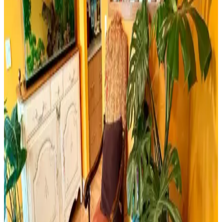
seçimi yapmanıza yardımcı olur.
Retro Ahşap Poster Karşılaştırması: Dışarıdan Stres
Getirmek Yasaktır ve Edebiyat Sokağı Setleri
İki farklı retro ahşap poster ürününü karşılaştırıyoruz. Dışarıdan stres
getirmek yasaktır yazılı poster ve edebiyat temalı setler, kalite ve
kullanım açısından detaylı analizlerle ev dekorasyonunuza yeni bir
soluk getiriyor.
Milwaukee Alüminyum Şerit Metre 8mt 25mm
Dayanıklı ve Hassas Profesyonel Ölçüm Aracı
Milwaukee Alüminyum Şerit Metre 8 metre uzunluğu ve 25mm
genişliğiyle, dayanıklı yapısı ve yüksek hassasiyetiyle inşaat ve yapı
sektöründe güvenilir ölçüm sağlar.
Yıpranmış Banyolarda Renk Uyumu ve Mekan
Kullanımı İçin Doğru Boya Seçimi
Yıpranmış banyolarda slate zemin ve vintage detaylarla uyumlu
boya seçimi, sakin tonlar ve vurgu renkleriyle mekanın estetik ve
fonksiyonel dengesini sağlar.