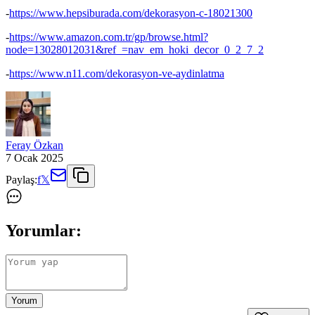
-
https://www.hepsiburada.com/dekorasyon-c-18021300
-
https://www.amazon.com.tr/gp/browse.html?
node=13028012031&ref_=nav_em_hoki_decor_0_2_7_2
-
https://www.n11.com/dekorasyon-ve-aydinlatma
Feray Özkan
7 Ocak 2025
Paylaş:
f
𝕏
Yorumlar:
Yorum