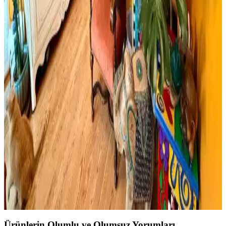
Cadence Mermer Efekti Gümüş: Dekorasyonda Yeni
Trend ve Bilgi Eksikliği
Cadence mermer efekti gümüş ifadesi dekorasyonda yeni bir trend
olarak öne çıkıyor ancak mevcut arama sonuçlarında somut bilgi
bulunmuyor. Mermer ve gümüş tonları dekorasyonda şıklık sağlar.
Viscotex Hard Serenity ve Lif Kılıflı Hava Kanallı
Visco Yastık Karşılaştırması
İki visco yastık modeli, boyut, sertlik ve kullanıcı geri bildirimleriyle
detaylı karşılaştırıldı. Hard Serenity yüksek sertlik ve boyun desteği
sağlarken, Lif Kılıflı yumuşaklık ve konfor sunuyor.
Boho Maksimalist Oturma Odası Tasarımında
Bitkiler ve Renklerin Rolü
Boho maksimalist oturma odasında turuncu duvarlar, kültürel
maskeler, canlı bitkiler ve doğru halı seçimiyle sıcak, dengeli ve
estetik bir yaşam alanı oluşturuluyor.
Ürünlerin Olumlu ve Olumsuz Yorumları