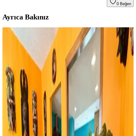
0
Beğen
Ayrıca Bakınız
Huzur Party Store 5 Metre Yeşil Çam Dalı ve Işıklı
Çam Dalı Karşılaştırması
İki farklı yeşil çam dalı ürününün detaylı özellikleri, kullanıcı
yorumları ve kullanım alanları karşılaştırmasıyla yılbaşı
dekorasyonunuza en uygun seçimi yapın.
Rattan Ayakkabılık: Doğal Şıklık ve Fonksiyonellik
Sunan Dekorasyon Seçeneği
Rattan ayakkabılık, doğal malzeme kullanımı ve estetik
görünümüyle modern ve sürdürülebilir dekorasyonun vazgeçilmez
parçasıdır. Hafifliği ve dayanıklılığıyla fonksiyonel çözümler sunar.
Bambu Stor Perdeler Karşılaştırması: Evesen ve
Linadora Modellerinin Özellikleri ve Farkları