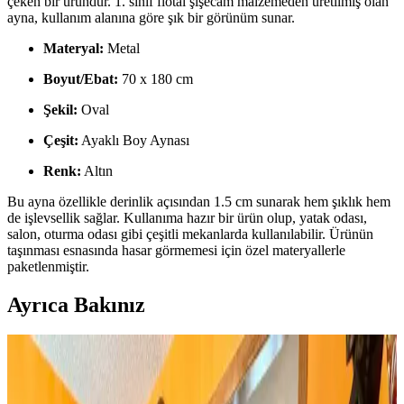
çeken bir üründür. 1. sınıf flotal şişecam malzemeden üretilmiş olan
ayna, kullanım alanına göre şık bir görünüm sunar.
Materyal:
Metal
Boyut/Ebat:
70 x 180 cm
Şekil:
Oval
Çeşit:
Ayaklı Boy Aynası
Renk:
Altın
Bu ayna özellikle derinlik açısından 1.5 cm sunarak hem şıklık hem
de işlevsellik sağlar. Kullanıma hazır bir ürün olup, yatak odası,
salon, oturma odası gibi çeşitli mekanlarda kullanılabilir. Ürünün
taşınması esnasında hasar görmemesi için özel materyallerle
paketlenmiştir.
Ayrıca Bakınız
Huzur Party Store 5 Metre Yeşil Çam Dalı ve Işıklı
Çam Dalı Karşılaştırması