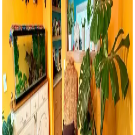
Evesen ve Linadora bambu stor perdelerinin tasarım, dayanıklılık ve
kullanım kolaylığı açısından detaylı karşılaştırması. En uygun
seçeneği belirlemenize yardımcı olur.
Bosch TSM6A011W ve Musullu Kahve Baharat
Öğütücü Karşılaştırması
Bosch TSM6A011W ve Musullu kahve ve baharat öğütücüsü
arasındaki farklar, özellikler ve kullanıcı yorumlarıyla en uygun
seçimi yapmanıza yardımcı olur.
Retro Ahşap Poster Karşılaştırması: Dışarıdan Stres
Getirmek Yasaktır ve Edebiyat Sokağı Setleri
İki farklı retro ahşap poster ürününü karşılaştırıyoruz. Dışarıdan stres
getirmek yasaktır yazılı poster ve edebiyat temalı setler, kalite ve
kullanım açısından detaylı analizlerle ev dekorasyonunuza yeni bir
soluk getiriyor.
Milwaukee Alüminyum Şerit Metre 8mt 25mm
Dayanıklı ve Hassas Profesyonel Ölçüm Aracı
Milwaukee Alüminyum Şerit Metre 8 metre uzunluğu ve 25mm
genişliğiyle, dayanıklı yapısı ve yüksek hassasiyetiyle inşaat ve yapı