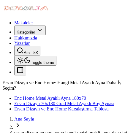
Makaleler
Kategoriler
Hakkımızda
Yazarlar
Ara...
⌘
K
Toggle theme
Ersan Dizayn ve Enc Home: Hangi Metal Ayaklı Ayna Daha İyi
Seçim?
Enc Home Metal Ayaklı Ayna 180x70
Ersan Dizayn 70x180 Gold Metal Ayaklı Boy Aynası
Ersan Dizayn ve Enc Home Karşılaştırma Tablosu
Ana Sayfa
ersan-dizayn-ve-enc-home-hangi-metal-ayakli-ayna-daha-iyi-