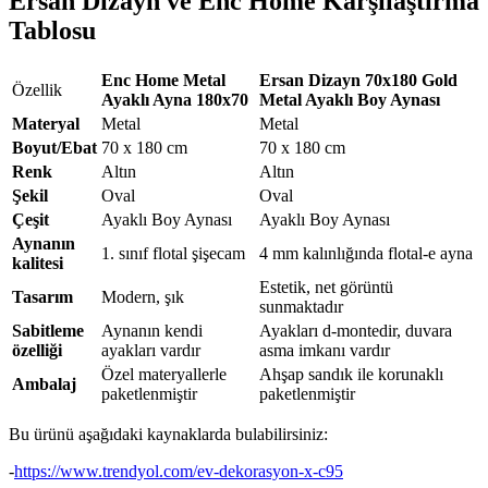
Ersan Dizayn ve Enc Home Karşılaştırma
Tablosu
Enc Home Metal
Ersan Dizayn 70x180 Gold
Özellik
Ayaklı Ayna 180x70
Metal Ayaklı Boy Aynası
Materyal
Metal
Metal
Boyut/Ebat
70 x 180 cm
70 x 180 cm
Renk
Altın
Altın
Şekil
Oval
Oval
Çeşit
Ayaklı Boy Aynası
Ayaklı Boy Aynası
Aynanın
1. sınıf flotal şişecam
4 mm kalınlığında flotal-e ayna
kalitesi
Estetik, net görüntü
Tasarım
Modern, şık
sunmaktadır
Sabitleme
Aynanın kendi
Ayakları d-montedir, duvara
özelliği
ayakları vardır
asma imkanı vardır
Özel materyallerle
Ahşap sandık ile korunaklı
Ambalaj
paketlenmiştir
paketlenmiştir
Bu ürünü aşağıdaki kaynaklarda bulabilirsiniz:
-
https://www.trendyol.com/ev-dekorasyon-x-c95