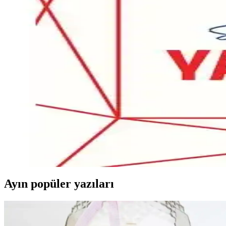
İz Bıraktığın Kadar Varsın: Esra Ezmeci'nin Kişisel Ge
Esra Ezmeci'nin kitabı, kişisel gelişim ve ilişkilerde özgüveni artırmayı
Dış Güzellik Yasaklansın Ruh Güzelliğine Odaklanm
Yasemin Sakallıoğlu'nun 2021 yılında yayımlanan bu kısa kitap, dış g
Etkili İnsanların 7 Alışkanlığı: Kişisel ve Profesyonel 
Stephen R. Covey'nin 7 alışkanlığı, kişisel ve profesyonel yaşamda baş
İlber Ortaylı’nın 'Bir Ömür Nasıl Yaşanır?' Kitabı Ü
İlber Ortaylı’nın 'Bir Ömür Nasıl Yaşanır?' kitabı, yaşam döngüsü, kişi
Ayın popüler yazıları