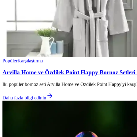
Popüler
Karşılaştırma
Arvilla Home ve Özdilek Point Happy Bornoz Setleri 
İki popüler bornoz seti Arvilla Home ve Özdilek Point Happy'yi karşılaş
Daha fazla bilgi edinin