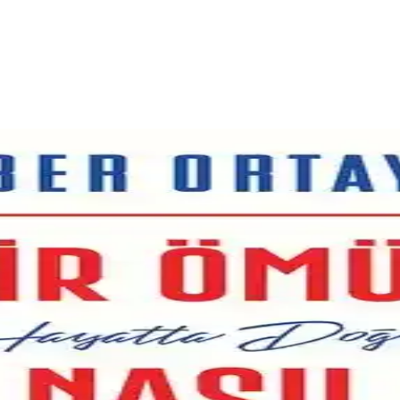
unu Anlatan Ece Ergönenç'in Romanı
ruhsal gelişim ve kişisel potansiyeli keşfetmek isteyenlere ilham veriy
tileri ve Etkileri
isel gelişim ve ilişkilerde fark yaratmanızı sağlar. Öğretileriyle yaşam
: Kişisel Gelişim ve Hayatın Anlamı Üzerine Analiz
kitabı, yaşamın karmaşık yönlerini sade ve etkili anlatımıyla içsel far
 Gelişim İçin Temel Rehber
sel gelişim alanında önemli bilgiler sunar. Pratik ve motive edici içeri