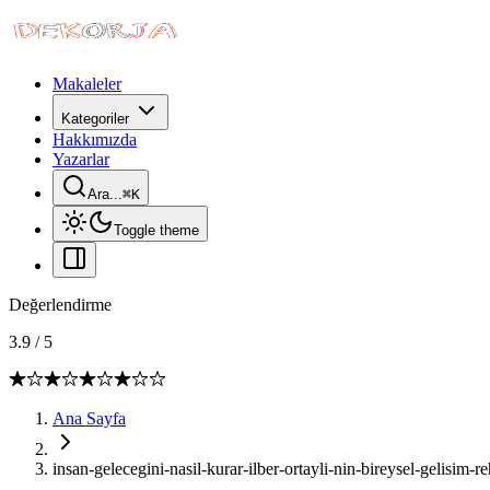
Makaleler
Kategoriler
Hakkımızda
Yazarlar
Ara...
⌘
K
Toggle theme
Değerlendirme
3.9
/
5
Ana Sayfa
insan-gelecegini-nasil-kurar-ilber-ortayli-nin-bireysel-gelisim-re