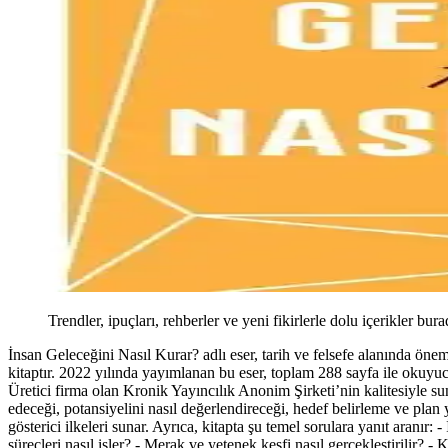
Trendler, ipuçları, rehberler ve yeni fikirlerle dolu içerikler bura
İnsan Geleceğini Nasıl Kurar? adlı eser, tarih ve felsefe alanında önem
kitaptır. 2022 yılında yayımlanan bu eser, toplam 288 sayfa ile okuyuc
Üretici firma olan Kronik Yayıncılık Anonim Şirketi’nin kalitesiyle su
edeceği, potansiyelini nasıl değerlendireceği, hedef belirleme ve plan
gösterici ilkeleri sunar. Ayrıca, kitapta şu temel sorulara yanıt aranır
süreçleri nasıl işler? - Merak ve yetenek keşfi nasıl gerçekleştirilir?