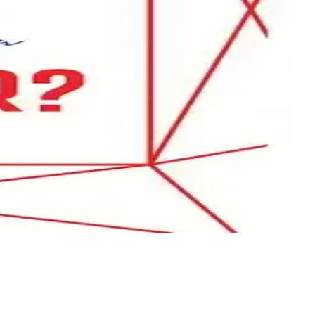
jiler sunuyor.
k içsel güç ve özgüveni teşvik ediyor.
amınızı dönüştürmenize yardımcı olur.
nlamlandırmak isteyenler için rehberlik sağlar.