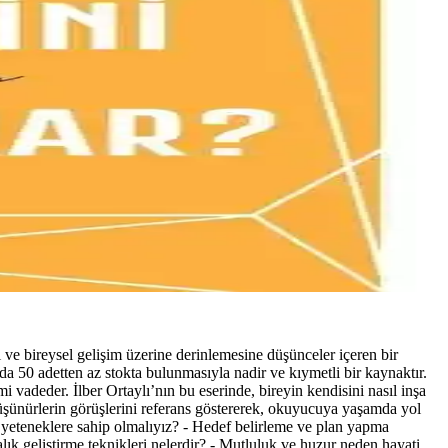
ı ve bireysel gelişim üzerine derinlemesine düşünceler içeren bir
da 50 adetten az stokta bulunmasıyla nadir ve kıymetli bir kaynaktır.
 vadeder. İlber Ortaylı’nın bu eserinde, bireyin kendisini nasıl inşa
 düşünürlerin görüşlerini referans göstererek, okuyucuya yaşamda yol
ngi yeteneklere sahip olmalıyız? - Hedef belirleme ve plan yapma
alık geliştirme teknikleri nelerdir? - Mutluluk ve huzur neden hayati