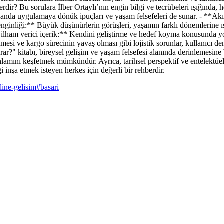
ir? Bu sorulara İlber Ortaylı’nın engin bilgi ve tecrübeleri ışığında, 
anda uygulamaya dönük ipuçları ve yaşam felsefeleri de sunar. - **Akıc
 zenginliği:** Büyük düşünürlerin görüşleri, yaşamın farklı dönemlerine ı
e ilham verici içerik:** Kendini geliştirme ve hedef koyma konusunda yol 
mesi ve kargo sürecinin yavaş olması gibi lojistik sorunlar, kullanıcı den
?" kitabı, bireysel gelişim ve yaşam felsefesi alanında derinlemesine bil
anlamını keşfetmek mümkündür. Ayrıca, tarihsel perspektif ve entelektüel
nşa etmek isteyen herkes için değerli bir rehberdir.
ine-gelisim
#
basari