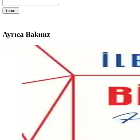
Yorum
Ayrıca Bakınız
İçimdeki: Ruhsal Dönüşüm ve Farkındalık Yolculuğ
İçimdeki, Ece Ergönenç’in içsel dönüşüm ve farkındalık odaklı romanı, 
Doğan Cüceloğlu'nun Psikoloji ve İletişim Üzerine Öğre
Doğan Cüceloğlu'nun psikoloji ve iletişim konusundaki çalışmaları, kiş
Şu Hortumlu Dünyada Fil Yalnız Bir Hayvandır Kitabı
Ahmet Şerif İzgören'in 'Şu Hortumlu Dünyada Fil Yalnız Bir Hayvandır' 
Babil’in En Zengin Adamı: Finansal Başarı ve Kişisel
George Samuel Clason’ın Babil’in En Zengin Adamı kitabı, finans ve kişi