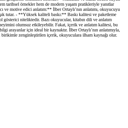
hem tarihsel örnekler hem de modern yaşam pratikleriyle yanıtlar
ı ve motive edici anlatım:** İlber Ortaylı’nın anlatımı, okuyucuyu
şık tutar. - **Yüksek kaliteli baskı:** Baskı kalitesi ve paketleme
gösterici niteliktedir. Bazı okuyucular, kitabın dili ve anlatım
eyimini olumsuz etkileyebilir. Fakat, içerik ve anlatım kalitesi, bu
gi arayanlar için ideal bir kaynaktır. İlber Ortaylı’nın anlatımıyla,
 birikimle zenginleştirilen içerik, okuyuculara ilham kaynağı olur.