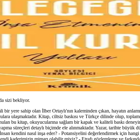
da sizi bekliyor.
li bir yere sahip olan İlber Ortaylı'nın kaleminden çıkan, hayatın anlam
ulara ulaşmaktadır. Kitap, ciltsiz baskısı ve Türkçe dilinde olup, toplam
nulan bu kitap, okuyucularına sağlam bir kapak ve kaliteli baskı deneyimi
 yapma süreçleri detaylı biçimde ele alınmaktadır. Yazar, tarihte büyük
: - İnsan kendini nasıl inşa eder? - Potansiyelini değerlendirmek için ha
 - Kendi kaderimizin mimarı olabilir miyiz? - Etrafı gözlemleme ve farkınd