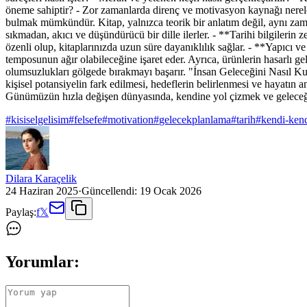
öneme sahiptir? - Zor zamanlarda direnç ve motivasyon kaynağı nerelerd
bulmak mümkündür. Kitap, yalnızca teorik bir anlatım değil, aynı zam
sıkmadan, akıcı ve düşündürücü bir dille ilerler. - **Tarihi bilgilerin
özenli olup, kitaplarınızda uzun süre dayanıklılık sağlar. - **Yapıcı v
temposunun ağır olabileceğine işaret eder. Ayrıca, ürünlerin hasarlı gel
olumsuzlukları gölgede bırakmayı başarır. "İnsan Geleceğini Nasıl Kurar
kişisel potansiyelin fark edilmesi, hedeflerin belirlenmesi ve hayatın 
Günümüzün hızla değişen dünyasında, kendine yol çizmek ve geleceği i
#
kisiselgelisim
#
felsefe
#
motivation
#
gelecekplanlama
#
tarih
#
kendi-kend
Dilara Karaçelik
24 Haziran 2025
·
Güncellendi:
19 Ocak 2026
Paylaş:
f
𝕏
Yorumlar: