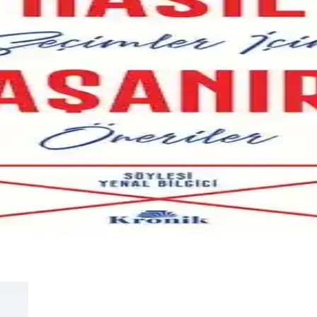
lişim ve İlişkiler Rehberi
, iletişimi güçlendirmeyi ve kalıcı izler bırakmayı öğütleyen etkili strate
a Rehberi
örünüşün geçici olduğunu, ruh güzelliğinin kalıcı olduğunu vurgulayara
Başarı İçin Temel İlkeler
arıyı artırmak için temel ilkeleri sunar. İlke merkezli yaklaşımıyla yaş
zerine Kapsamlı Bir Analiz ve Değerlendirme
sel gelişim ve yaşam felsefesi konularında derin bilgiler sunar, hayatı a