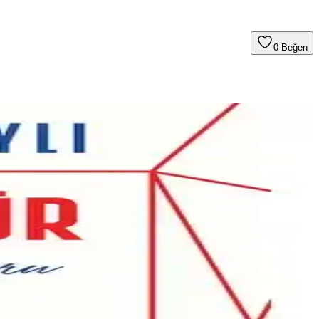
0
Beğen
or.
ınızda pozitif dönüşümler yapın.
kındalık ve iletişimin gücünü vurgular.
ğiyle finansal başarıya ulaşmanın yollarını anlatır.