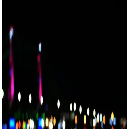
İki farklı yapraklı jüt ip ürününün özelliklerini ve kullanıcı
yorumlarını detaylı karşılaştırıyoruz. Uzunluk, renk canlılığı ve
kullanım alanları gibi kriterlerle en uygun seçeneği belirlemenize
yardımcı olur.
Miomundo Marteniçka İpi ve VONTAR Natural Jüt
İp Karşılaştırması
İki popüler dekoratif ip olan Miomundo Marteniçka ve VONTAR
Natural Jüt iplerinin özellikleri, kullanım alanları ve kullanıcı
yorumlarıyla detaylı karşılaştırması.
Genel Markalar Jüt İp ve Tuğra Jüt Hasır İp
Karşılaştırması: Özellikler ve Kullanıcı Yorumları
İki jüt ip ürünü olan Genel Markalar ve Tuğra markalarının detaylı
karşılaştırmasıyla, ihtiyaçlarınıza en uygun olanı seçmenize yardımcı
oluyoruz.
Genel Markalar Sarmaşık Yapraklı Jüt İp ve Hasır
Jüt İp Karşılaştırması