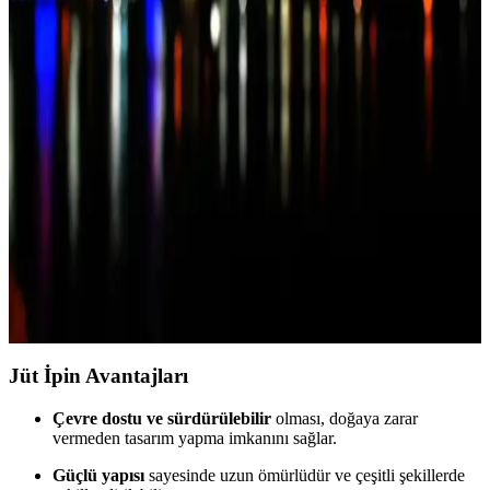
yorumlarıyla detaylı karşılaştırması. Dekorasyon ve el sanatlarınızda
en uygun seçeneği belirleyin.
Jüt İplik Karşılaştırması: Doğal ve Dayanıklı
Ürünler Hakkında Detaylı İnceleme
İki popüler jüt ip ürününü karşılaştırıyoruz: dayanıklılık, fiyat ve
kullanıcı yorumlarıyla en iyi seçimi yapmanıza yardımcı oluyoruz.
Jüt İp ile Doğal ve Şık Dekorasyon Çözümleri ve
Trendler
Jüt ip ile yapılan avize ve dekoratif ürünler, doğal ve estetik
çözümler sunar. Sürdürülebilir, dayanıklı ve sıcak atmosferler
yaratmak için ideal tercihleri keşfedin.
Jüt İpin Avantajları
Çevre dostu ve sürdürülebilir
olması, doğaya zarar
vermeden tasarım yapma imkanını sağlar.
Güçlü yapısı
sayesinde uzun ömürlüdür ve çeşitli şekillerde