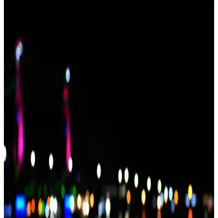
İki farklı yapraklı jüt ip ürününün özelliklerini ve kullanıcı
yorumlarını detaylı karşılaştırıyoruz. Uzunluk, renk canlılığı ve
kullanım alanları gibi kriterlerle en uygun seçeneği belirlemenize
yardımcı olur.
Miomundo Marteniçka İpi ve VONTAR Natural Jüt
İp Karşılaştırması
İki popüler dekoratif ip olan Miomundo Marteniçka ve VONTAR
Natural Jüt iplerinin özellikleri, kullanım alanları ve kullanıcı
yorumlarıyla detaylı karşılaştırması.
Genel Markalar Jüt İp ve Tuğra Jüt Hasır İp
Karşılaştırması: Özellikler ve Kullanıcı Yorumları
İki jüt ip ürünü olan Genel Markalar ve Tuğra markalarının detaylı
karşılaştırmasıyla, ihtiyaçlarınıza en uygun olanı seçmenize yardımcı
oluyoruz.
Genel Markalar Sarmaşık Yapraklı Jüt İp ve Hasır
Jüt İp Karşılaştırması
İki farklı jüt ipi ürününün özellikleri, kullanım alanları ve kullanıcı