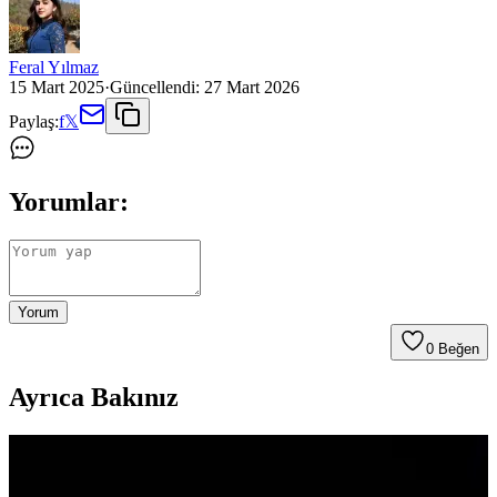
Feral Yılmaz
15 Mart 2025
·
Güncellendi:
27 Mart 2026
Paylaş:
f
𝕏
Yorumlar:
Yorum
0
Beğen
Ayrıca Bakınız
Genel Markalar Sarmaşık Yapraklı Jüt İp ve Kreatif
Mağaza 3 Metre Yapraklı Jüt İp Karşılaştırması