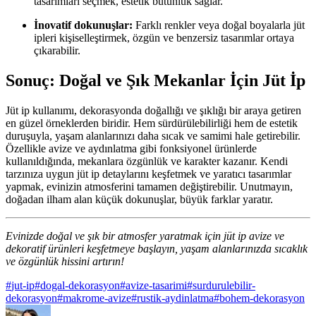
tasarımları seçmek, estetik bütünlük sağlar.
İnovatif dokunuşlar:
Farklı renkler veya doğal boyalarla jüt
ipleri kişiselleştirmek, özgün ve benzersiz tasarımlar ortaya
çıkarabilir.
Sonuç: Doğal ve Şık Mekanlar İçin Jüt İp
Jüt ip kullanımı, dekorasyonda doğallığı ve şıklığı bir araya getiren
en güzel örneklerden biridir. Hem sürdürülebilirliği hem de estetik
duruşuyla, yaşam alanlarınızı daha sıcak ve samimi hale getirebilir.
Özellikle avize ve aydınlatma gibi fonksiyonel ürünlerde
kullanıldığında, mekanlara özgünlük ve karakter kazanır. Kendi
tarzınıza uygun jüt ip detaylarını keşfetmek ve yaratıcı tasarımlar
yapmak, evinizin atmosferini tamamen değiştirebilir. Unutmayın,
doğadan ilham alan küçük dokunuşlar, büyük farklar yaratır.
Evinizde doğal ve şık bir atmosfer yaratmak için jüt ip avize ve
dekoratif ürünleri keşfetmeye başlayın, yaşam alanlarınızda sıcaklık
ve özgünlük hissini artırın!
#
jut-ip
#
dogal-dekorasyon
#
avize-tasarimi
#
surdurulebilir-
dekorasyon
#
makrome-avize
#
rustik-aydinlatma
#
bohem-dekorasyon