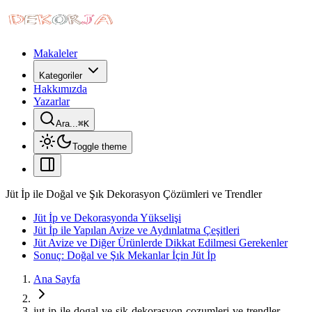
Makaleler
Kategoriler
Hakkımızda
Yazarlar
Ara...
⌘
K
Toggle theme
Jüt İp ile Doğal ve Şık Dekorasyon Çözümleri ve Trendler
Jüt İp ve Dekorasyonda Yükselişi
Jüt İp ile Yapılan Avize ve Aydınlatma Çeşitleri
Jüt Avize ve Diğer Ürünlerde Dikkat Edilmesi Gerekenler
Sonuç: Doğal ve Şık Mekanlar İçin Jüt İp
Ana Sayfa
jut-ip-ile-dogal-ve-sik-dekorasyon-cozumleri-ve-trendler