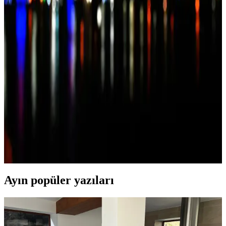
İki farklı jüt ipi ürününün özellikleri, kullanım alanları ve kullanıcı
yorumlarıyla detaylı karşılaştırması. Dekorasyon ve el sanatlarınızda
en uygun seçeneği belirleyin.
Jüt İplik Karşılaştırması: Doğal ve Dayanıklı
Ürünler Hakkında Detaylı İnceleme
İki popüler jüt ip ürününü karşılaştırıyoruz: dayanıklılık, fiyat ve
kullanıcı yorumlarıyla en iyi seçimi yapmanıza yardımcı oluyoruz.
Jüt İp ile Doğal ve Şık Dekorasyon Çözümleri ve
Trendler
Jüt ip ile yapılan avize ve dekoratif ürünler, doğal ve estetik
çözümler sunar. Sürdürülebilir, dayanıklı ve sıcak atmosferler
yaratmak için ideal tercihleri keşfedin.
Ayın popüler yazıları