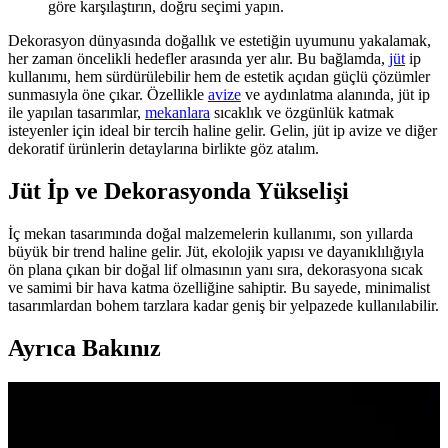
göre karşılaştırın, doğru seçimi yapın.
Dekorasyon dünyasında doğallık ve estetiğin uyumunu yakalamak,
her zaman öncelikli hedefler arasında yer alır. Bu bağlamda,
jüt
ip
kullanımı, hem sürdürülebilir hem de estetik açıdan güçlü çözümler
sunmasıyla öne çıkar. Özellikle
avize
ve aydınlatma alanında, jüt ip
ile yapılan tasarımlar,
mekanlara
sıcaklık ve özgünlük katmak
isteyenler için ideal bir tercih haline gelir. Gelin, jüt ip avize ve diğer
dekoratif ürünlerin detaylarına birlikte göz atalım.
Jüt İp ve Dekorasyonda Yükselişi
İç mekan tasarımında doğal malzemelerin kullanımı, son yıllarda
büyük bir trend haline gelir. Jüt, ekolojik yapısı ve dayanıklılığıyla
ön plana çıkan bir doğal lif olmasının yanı sıra, dekorasyona sıcak
ve samimi bir hava katma özelliğine sahiptir. Bu sayede, minimalist
tasarımlardan bohem tarzlara kadar geniş bir yelpazede kullanılabilir.
Ayrıca Bakınız
Genel Markalar Sarmaşık Yapraklı Jüt İp ve Kreatif
Mağaza 3 Metre Yapraklı Jüt İp Karşılaştırması