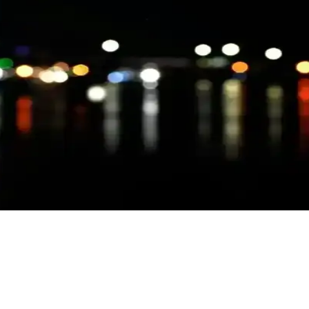
ırması: Özellikler ve Kullanıcı Yorumları
şılaştırmasıyla, ihtiyaçlarınıza en uygun olanı seçmenize yardımcı oluy
t İp Karşılaştırması
yorumlarıyla detaylı karşılaştırması. Dekorasyon ve el sanatlarınızda en u
r Hakkında Detaylı İnceleme
llanıcı yorumlarıyla en iyi seçimi yapmanıza yardımcı oluyoruz.
ndler
sunar. Sürdürülebilir, dayanıklı ve sıcak atmosferler yaratmak için ideal 