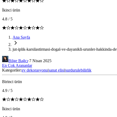
İkinci ürün
4.8
/
5
Ana Sayfa
jut-iplik-karsilastirmasi-dogal-ve-dayanikli-urunler-hakkinda-de
Bilge Bağcı
·
7 Nisan 2025
En Çok Arananlar
Kategoriler:
ev dekorasyonu
|
sanat elisi
|
surdurulebilirlik
Birinci ürün
4.9
/
5
İkinci ürün