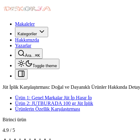
Makaleler
Kategoriler
Hakkımızda
Yazarlar
Ara...
⌘
K
Toggle theme
Jüt İplik Karşılaştırması: Doğal ve Dayanıklı Ürünler Hakkında Detay
Ürün 1: Genel Markalar Jüt İp Hasır İp
Ürün 2: JUTBURADA 100 gr Jüt İplik
Ürünlerin Özellik Karşılaştırması
Birinci ürün
4.9
/
5