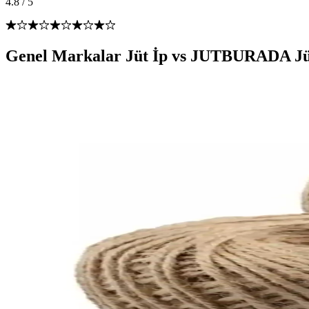
4.8
/
5
Genel Markalar Jüt İp vs JUTBURADA Jüt 