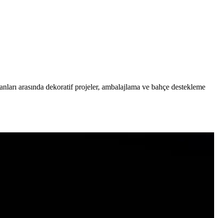
 alanları arasında dekoratif projeler, ambalajlama ve bahçe destekleme
gibi kriterlerle en uygun seçeneği belirlemenize yardımcı olur.
etaylı karşılaştırması.