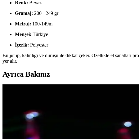
Renk:
Beyaz
Gramaj:
200 - 249 gr
Metraj:
100-149m
Menşei:
Türkiye
İçerik:
Polyester
Bu jüt ip, kalınlığı ve duruşu ile dikkat çeker. Özellikle el sanatları 
yer alır.
Ayrıca Bakınız
Genel Markalar Sarmaşık Yapraklı Jüt İp ve Kreatif 
İki farklı yapraklı jüt ip ürününün özelliklerini ve kullanıcı yorumların
Miomundo Marteniçka İpi ve VONTAR Natural Jüt İp
İki popüler dekoratif ip olan Miomundo Marteniçka ve VONTAR Natural J