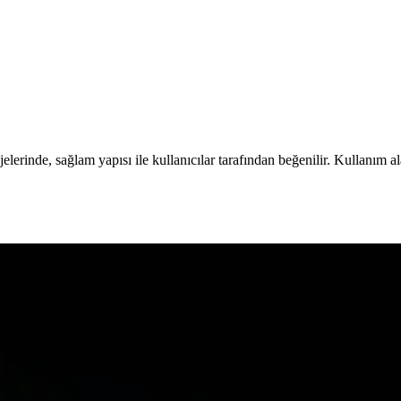
projelerinde, sağlam yapısı ile kullanıcılar tarafından beğenilir. Kullanım
Mağaza 3 Metre Yapraklı Jüt İp Karşılaştırması
ı detaylı karşılaştırıyoruz. Uzunluk, renk canlılığı ve kullanım alanları 
 Karşılaştırması
üt iplerinin özellikleri, kullanım alanları ve kullanıcı yorumlarıyla d