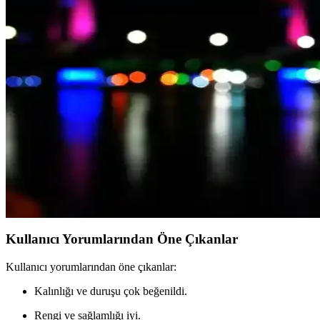
Genel Markalar Jüt İp ve Tuğra Jüt Hasır İp Karşılaşt
İki jüt ip ürünü olan Genel Markalar ve Tuğra markalarının detaylı kar
Genel Markalar Sarmaşık Yapraklı Jüt İp ve Hasır Jü
İki farklı jüt ipi ürününün özellikleri, kullanım alanları ve kullanıcı 
Jüt İplik Karşılaştırması: Doğal ve Dayanıklı Ürünle
İki popüler jüt ip ürününü karşılaştırıyoruz: dayanıklılık, fiyat ve ku
Jüt İp ile Doğal ve Şık Dekorasyon Çözümleri ve Tre
Jüt ip ile yapılan avize ve dekoratif ürünler, doğal ve estetik çözümler 
Kullanıcı Yorumlarından Öne Çıkanlar
Kullanıcı yorumlarından öne çıkanlar:
Kalınlığı ve duruşu çok beğenildi.
Rengi ve sağlamlığı iyi.