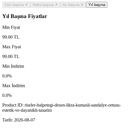
Gün başına
✗
Hafta başına
✗
Ay başına
✗
Yıl başına
Yıl Başına Fiyatlar
Min Fiyat
99.00
TL
Max Fiyat
99.00
TL
Min İndirim
0.0
%
Max İndirim
0.0
%
Product ID:
riseler-balpetegi-desen-likra-kumasli-sandalye-ortusu-
estetik-ve-dayanikli-tasarim
Tarih:
2026-08-07