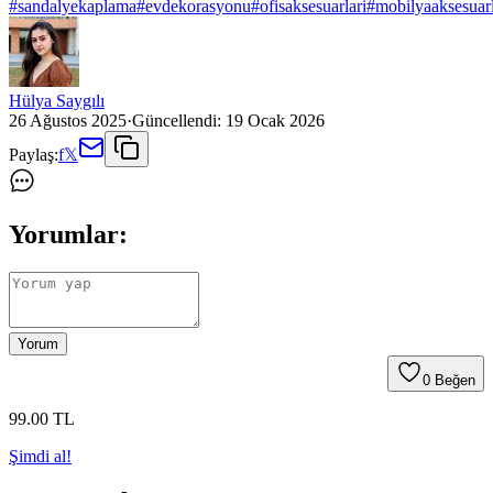
#
sandalyekaplama
#
evdekorasyonu
#
ofisaksesuarlari
#
mobilyaaksesuarl
Hülya Saygılı
26 Ağustos 2025
·
Güncellendi:
19 Ocak 2026
Paylaş:
f
𝕏
Yorumlar:
Yorum
0
Beğen
99
.00
TL
Şimdi al!