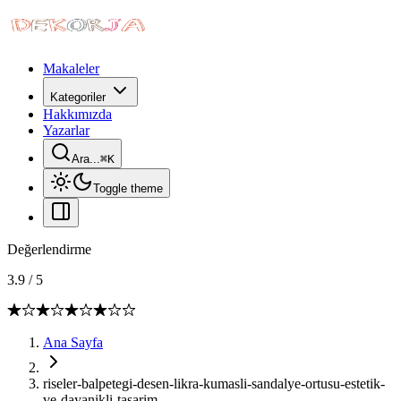
Makaleler
Kategoriler
Hakkımızda
Yazarlar
Ara...
⌘
K
Toggle theme
Değerlendirme
3.9
/
5
Ana Sayfa
riseler-balpetegi-desen-likra-kumasli-sandalye-ortusu-estetik-
ve-dayanikli-tasarim