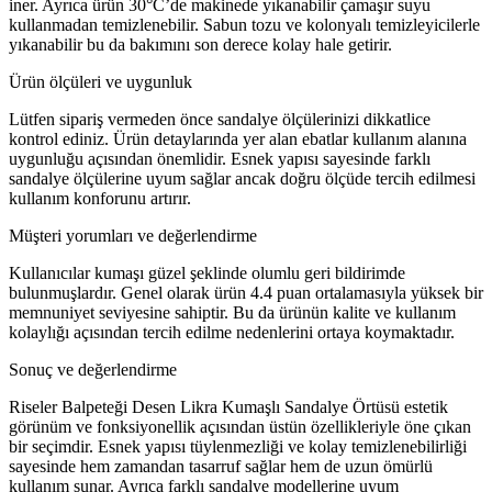
iner. Ayrıca ürün 30°C’de makinede yıkanabilir çamaşır suyu
kullanmadan temizlenebilir. Sabun tozu ve kolonyalı temizleyicilerle
yıkanabilir bu da bakımını son derece kolay hale getirir.
Ürün ölçüleri ve uygunluk
Lütfen sipariş vermeden önce sandalye ölçülerinizi dikkatlice
kontrol ediniz. Ürün detaylarında yer alan ebatlar kullanım alanına
uygunluğu açısından önemlidir. Esnek yapısı sayesinde farklı
sandalye ölçülerine uyum sağlar ancak doğru ölçüde tercih edilmesi
kullanım konforunu artırır.
Müşteri yorumları ve değerlendirme
Kullanıcılar kumaşı güzel şeklinde olumlu geri bildirimde
bulunmuşlardır. Genel olarak ürün 4.4 puan ortalamasıyla yüksek bir
memnuniyet seviyesine sahiptir. Bu da ürünün kalite ve kullanım
kolaylığı açısından tercih edilme nedenlerini ortaya koymaktadır.
Sonuç ve değerlendirme
Riseler Balpeteği Desen Likra Kumaşlı Sandalye Örtüsü estetik
görünüm ve fonksiyonellik açısından üstün özellikleriyle öne çıkan
bir seçimdir. Esnek yapısı tüylenmezliği ve kolay temizlenebilirliği
sayesinde hem zamandan tasarruf sağlar hem de uzun ömürlü
kullanım sunar. Ayrıca farklı sandalye modellerine uyum