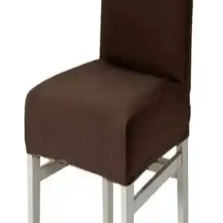
Balpeteği'nin özellikleri, kullanıcı yorumları ve karşılaştırmasıyla,
ihtiyaçlarınıza en uygun seçimi yapmanıza yardımcı oluyor.
Faiend ve Tuchmall Sandalye Kılıfı Karşılaştırması
ve En İyi Seçenekler
Faiend ve Tuchmall sandalye kılıflarını detaylı karşılaştırıyoruz.
Kalite, esneklik, dayanıklılık ve kullanım kolaylığı açısından her iki
ürünü analiz ederek, ihtiyaçlarınıza en uygun seçeneği belirlemenize
yardımcı oluyoruz.
Riseler Balpeteği Desen Likra Kumaşlı Sandalye
Örtüsü - Estetik ve Dayanıklı Tasarım
Riseler markasının tasarladığı bal peteği desenli likra kumaşlı
sandalye örtüsü, esnek, dayanıklı ve kolay temizlenebilir
özellikleriyle kullanım kolaylığı sağlar. Estetik görünüm ve yüksek
müşteri memnuniyeti sunar.
Sandalyeye Şık Dokunuş: Bogda Krem ve Elgeyar
Balpeteği Örtüleri Karşılaştırması
Bogda Krem bambu desenli ve Elgeyar bal peteği tasarımıyla, pratik