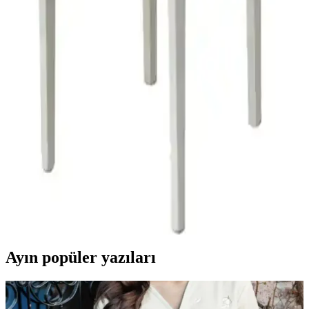
kullanımı ve şık görünümüyle sandalye örtülerinin avantajlarını ve
farklılıklarını keşfedin.
Nera Home Bürümcük Sandalye Örtüsü: Estetik ve
Fonksiyonelliği Bir Arada Sunar
Nera Home’un Bürümcük Sandalye Örtüsü, el işçiliği, esneklik ve
şık tasarımıyla kullanım kolaylığı sağlar. Uzun ömürlü, kolay bakım
ve uyum sağlayan bu ürün, evinizi güzelleştirir.
Sandalyekaplama İçin Bogda Koyukahve ve
Elgeyar Balpeteği Ürünlerinin Karşılaştırması
İki popüler sandalye örtüsünü karşılaştırıyoruz. Bogda Koyukahve
bambu kumaş, Elgeyar Balpeteği ise likra polyester. Her birinin
avantajları ve kullanıcı yorumlarına göre özellikleri detaylı
anlatılıyor.
Ayın popüler yazıları