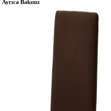
Ayrıca Bakınız
Riselerhome ve Özmakan Sandalye Kılıfı
Karşılaştırması: Malzeme, Uyum ve Kullanıcı
Yorumları
İki popüler sandalye kılıfını detaylı karşılaştırıyoruz. Malzeme,
uyum ve kullanıcı deneyimlerine göre seçim yapmanıza yardımcı
olacak bilgiler içeriyor.
Elgeyar Balpeteği ve Tuchmall Sandalye Kılıfı
Karşılaştırması Ürün Özellikleri ve Farklar
Elgeyar Balpeteği ve Tuchmall sandalye kılıfları, farklı özellikleriyle
öne çıkıyor. Esneklik, dayanıklılık ve kullanım kolaylığı sunan bu
ürünler, çeşitli sandalyelere uyum sağlıyor. Hangi ürün sizin
ihtiyacınıza uygun? Detaylar burada.
Bogda ve Elgeyar Sandalye Örtüsü Karşılaştırması:
Malzeme, Estetik ve Kullanım Özellikleri
İki popüler sandalye örtüsü olan Bogda Açik Lila ve Elgeyar