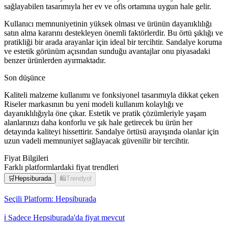
sağlayabilen tasarımıyla her ev ve ofis ortamına uygun hale gelir.
Kullanıcı memnuniyetinin yüksek olması ve ürünün dayanıklılığı
satın alma kararını destekleyen önemli faktörlerdir. Bu örtü şıklığı ve
pratikliği bir arada arayanlar için ideal bir tercihtir. Sandalye koruma
ve estetik görünüm açısından sunduğu avantajlar onu piyasadaki
benzer ürünlerden ayırmaktadır.
Son düşünce
Kaliteli malzeme kullanımı ve fonksiyonel tasarımıyla dikkat çeken
Riseler markasının bu yeni modeli kullanım kolaylığı ve
dayanıklılığıyla öne çıkar. Estetik ve pratik çözümleriyle yaşam
alanlarınızı daha konforlu ve şık hale getirecek bu ürün her
detayında kaliteyi hissettirir. Sandalye örtüsü arayışında olanlar için
uzun vadeli memnuniyet sağlayacak güvenilir bir tercihtir.
Fiyat Bilgileri
Farklı platformlardaki fiyat trendleri
🛒
Hepsiburada
🛍️
Trendyol
Seçili Platform:
Hepsiburada
ℹ️ Sadece Hepsiburada'da fiyat mevcut