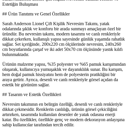
Estetiğin Buluşması
## Ürün Tanıtımı ve Genel Özellikler
Sarah Anderson Lionel Çift Kişilik Nevresim Takımı, yatak
odalarında şıklık ve konforu bir arada sunmayı amaçlayan özel bir
üründür. Bu nevresim takımı, modern tasarımı ve canlı renkleriyle
dikkat çekerken, kullanışlı yapısı sayesinde günlük yaşamda rahatlık
sağlar. Set içeriğinde, 200x220 cm ölçülerinde nevresim, 240x260
cm boyutlarında çarşaf ve iki adet 50x70 cm ölçüsünde yastık kılıfı
bulunmaktadır.
Ürünün malzeme yapısı, %35 polyester ve %65 pamuk karışımından
oluşarak, kullanıcıya yumuşaklık ve dayanıklılık sunar. Bu karışım,
hem doğal pamuk hissiyatını hem de polyesterin pratikliğini bir
araya getirir. Ayrıca, desenli ve canlı renkleriyle görsel açıdan da
estetik bir görünüm sağlar.
## Tasarım ve Estetik Özellikleri
Nevresim takımının en belirgin özelliği, desenli ve canlı renkleriyle
dikkat çekmesidir. Renklerin canlılığı, ürünün görsel çekiciliğini
artırırken, tasarımda kullanılan desenler de yatak odasına enerji
katar. Bu özellikler, özellikle genç ve modern dekorasyon anlayışına
sahip kullanıcılar tarafından tercih edilir.