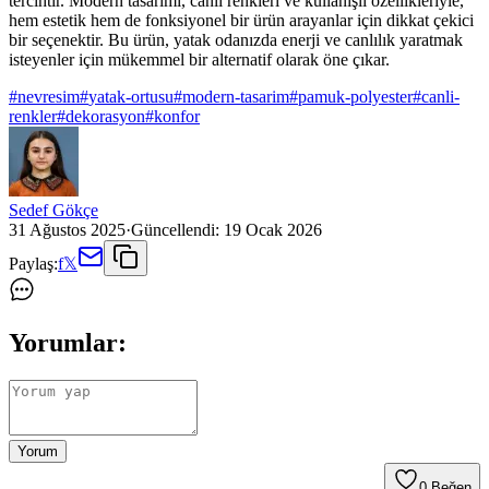
tercihtir. Modern tasarımı, canlı renkleri ve kullanışlı özellikleriyle,
hem estetik hem de fonksiyonel bir ürün arayanlar için dikkat çekici
bir seçenektir. Bu ürün, yatak odanızda enerji ve canlılık yaratmak
isteyenler için mükemmel bir alternatif olarak öne çıkar.
#
nevresim
#
yatak-ortusu
#
modern-tasarim
#
pamuk-polyester
#
canli-
renkler
#
dekorasyon
#
konfor
Sedef Gökçe
31 Ağustos 2025
·
Güncellendi:
19 Ocak 2026
Paylaş:
f
𝕏
Yorumlar:
Yorum
0
Beğen