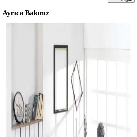
Ayrıca Bakınız
Perde Rengine Uyumlu Nevresim Seçimi: Renk ve
Desenlerle Dekorasyonda Denge Sağlama
Perde ve nevresim uyumu, krem ve magnolia tonlarındaki odalarda
mekanın estetiğini artırır. Kırmızı, kahverengi ve turuncu tonlarıyla
uyumlu renk ve desen önerileri sunulmaktadır.
Yılbaşı Nevresimleri ile Ev Dekorasyonunuzu
Geliştirin ve Atmosferinizi Zenginleştirin
Yılbaşı nevresimleri, renk, motif ve malzeme seçimleriyle evinizde
özel bir atmosfer yaratır. Dekorasyon detaylarıyla yılbaşı ruhunu
yansıtın ve yeni yılı sevdiklerinizle kutlayın.
Karaca Home Lavin %100 Pamuk Çift Kişilik
Nevresim Takımı Modern ve Şık Tasarım
Karaca Home’un Lavin nevresim takımı, %100 pamuklu kumaşı,