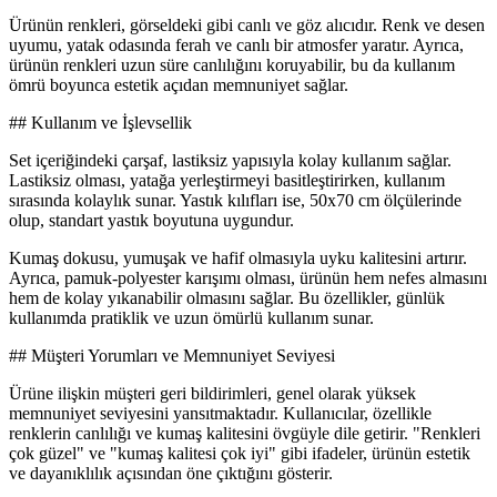
Ürünün renkleri, görseldeki gibi canlı ve göz alıcıdır. Renk ve desen
uyumu, yatak odasında ferah ve canlı bir atmosfer yaratır. Ayrıca,
ürünün renkleri uzun süre canlılığını koruyabilir, bu da kullanım
ömrü boyunca estetik açıdan memnuniyet sağlar.
## Kullanım ve İşlevsellik
Set içeriğindeki çarşaf, lastiksiz yapısıyla kolay kullanım sağlar.
Lastiksiz olması, yatağa yerleştirmeyi basitleştirirken, kullanım
sırasında kolaylık sunar. Yastık kılıfları ise, 50x70 cm ölçülerinde
olup, standart yastık boyutuna uygundur.
Kumaş dokusu, yumuşak ve hafif olmasıyla uyku kalitesini artırır.
Ayrıca, pamuk-polyester karışımı olması, ürünün hem nefes almasını
hem de kolay yıkanabilir olmasını sağlar. Bu özellikler, günlük
kullanımda pratiklik ve uzun ömürlü kullanım sunar.
## Müşteri Yorumları ve Memnuniyet Seviyesi
Ürüne ilişkin müşteri geri bildirimleri, genel olarak yüksek
memnuniyet seviyesini yansıtmaktadır. Kullanıcılar, özellikle
renklerin canlılığı ve kumaş kalitesini övgüyle dile getirir. "Renkleri
çok güzel" ve "kumaş kalitesi çok iyi" gibi ifadeler, ürünün estetik
ve dayanıklılık açısından öne çıktığını gösterir.