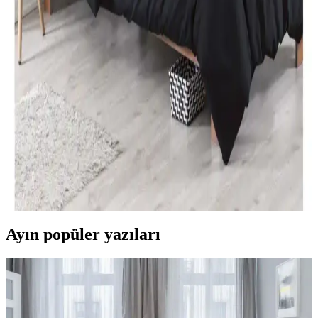
estetik açısından önemli bilgiler içerir.
Özdilek Tek Kişilik Nevresim Takımları: Konfor ve
Şıklık Sunan Seçenekler
Özdilek'in çeşitli tasarımlarıyla, konfor ve şıklığı bir arada sunan tek
kişilik nevresim takımları, kaliteli kumaşlar ve uygun fiyat
seçenekleriyle odanızı yenilemenize yardımcı olur.
Modern Yatak Odası Dekorasyonunda Siyah Tek
Kişilik Nevresim Takımı Seçenekleri ve İpuçları
Modern yatak odalarında siyah tek kişilik nevresim takımları, şıklık
ve fonksiyonelliği bir arada sunar. Kaliteli malzeme ve doğru bakım
ile uzun ömür sağlar, dekorasyona şıklık katar.
Ayın popüler yazıları