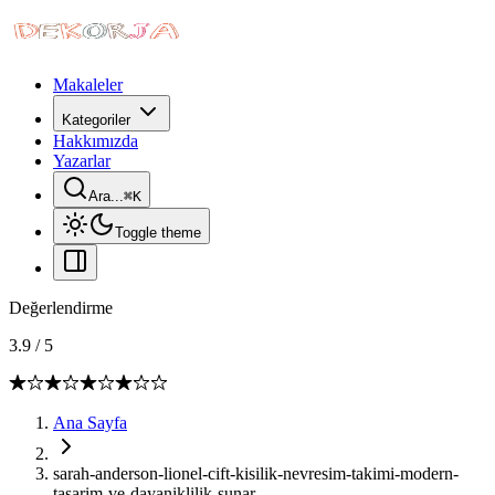
Makaleler
Kategoriler
Hakkımızda
Yazarlar
Ara...
⌘
K
Toggle theme
Değerlendirme
3.9
/
5
Ana Sayfa
sarah-anderson-lionel-cift-kisilik-nevresim-takimi-modern-
tasarim-ve-dayaniklilik-sunar