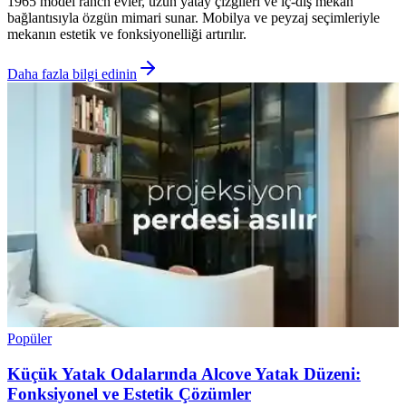
1965 model ranch evler, uzun yatay çizgileri ve iç-dış mekan
bağlantısıyla özgün mimari sunar. Mobilya ve peyzaj seçimleriyle
mekanın estetik ve fonksiyonelliği artırılır.
Daha fazla bilgi edinin
Popüler
Küçük Yatak Odalarında Alcove Yatak Düzeni:
Fonksiyonel ve Estetik Çözümler