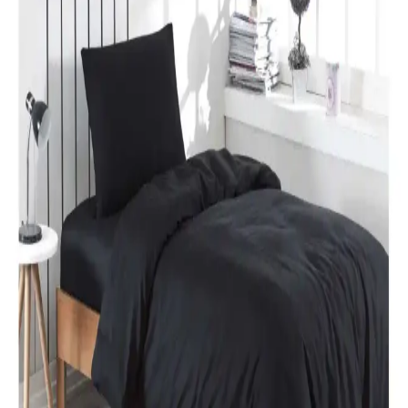
Adaçayı rengi ve modern tasarımıyla yatak odalarına şıklık ve
rahatlık katıyor. Uzun ömürlü ve kolay bakım özellikleriyle ideal bir
tercih.
Özdilek Colormix ve Valoroso Çift Kişilik Nevresim
Takımları Karşılaştırması
Bu karşılaştırmada Özdilek Colormix ve Valoroso nevresim
takımlarının kumaş özellikleri, tasarım ve kullanıcı yorumları detaylı
inceleniyor.
Taç Lisanslı Kuromi Temalı Tek Kişilik Pamuklu
Nevresim Takımı Detayları
%100 pamuklu Kuromi nevresim takımı, genç ve dinamik
tasarımıyla rahatlık ve şıklığı bir arada sunar. Yüksek kalite malzeme
ve pratik kullanım özellikleriyle ideal yatak odası seçeneği.
Karaca Home Nevresim Takımları Karşılaştırması:
Malzeme, Tasarım ve Kullanıcı Yorumları
İki farklı Karaca Home nevresim takımı detaylı karşılaştırmasıyla
malzeme, tasarım ve kullanıcı yorumlarını keşfedin. Konfor ve