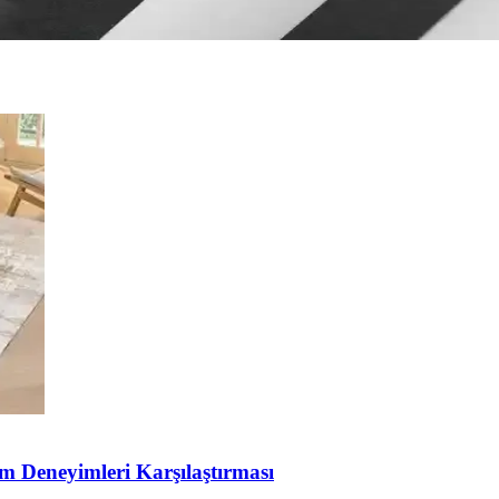
yona uyum sağlama ipuçlarıyla yatak odanızı şık ve fonksiyonel hale geti
ım Deneyimleri Karşılaştırması