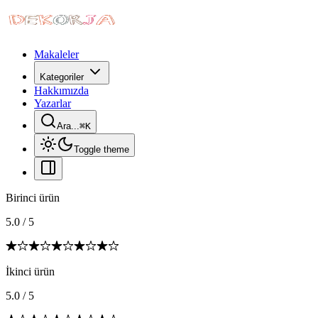
Makaleler
Kategoriler
Hakkımızda
Yazarlar
Ara...
⌘
K
Toggle theme
Birinci ürün
5.0
/
5
İkinci ürün
5.0
/
5