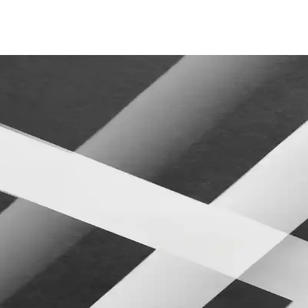
laştırması: Tasarım, Fonksiyonellik ve Kullanıcı Yorum
anıklılık ve fonksiyonellik açısından karşılaştırılıyor. Kullanıcı yorum
e Dayanıklı Tasarım Özellikleriyle
şlık seti, dayanıklı malzemeleri ve kolay kurulumuyla yatak odanıza şıkl
rma Rehberi
ile ilgili rehber. Uygun yapısal ve dilsel unsurların nasıl optimize edilec
yın Şıklık ve Fonksiyonellik Bir Arada
Malzeme ve model seçenekleriyle odanıza uygun şıklık ve konforu yakala
onda Fonksiyonellik ve Estetik