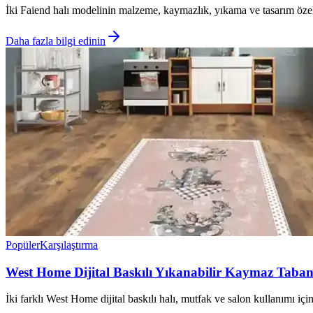
İki Faiend halı modelinin malzeme, kaymazlık, yıkama ve tasarım özellikl
Daha fazla bilgi edinin
Popüler
Karşılaştırma
West Home Dijital Baskılı Yıkanabilir Kaymaz Taban H
İki farklı West Home dijital baskılı halı, mutfak ve salon kullanımı iç