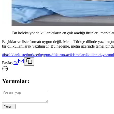
Bu koleksiyonda kullanıcıların en çok aradığı ürünleri, markalar
Başlıklar ve liste formatı uygun değil. Metin Türkçe dilinde yazılmışt
bir dil kullanılarak yazılmıştır. Bu nedenle, metin üzerinde temel bir
#
basliklar
#
liste
#
turkce
#
uygun-dil
#
urun-aciklamalari
#
kullanici-yoruml
Paylaş:
f
𝕏
Yorumlar:
Yorum