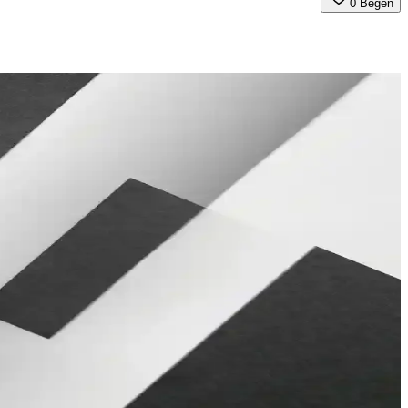
0
Beğen
ları
ları ve özellikleriyle en uygun seçimi yapmanıza yardımcı oluyor.
ık katıyor, konforlu uyku ortamı sağlar.
eğine dair detaylar içerir.
yın, dekorasyonunuzu tamamlayın.