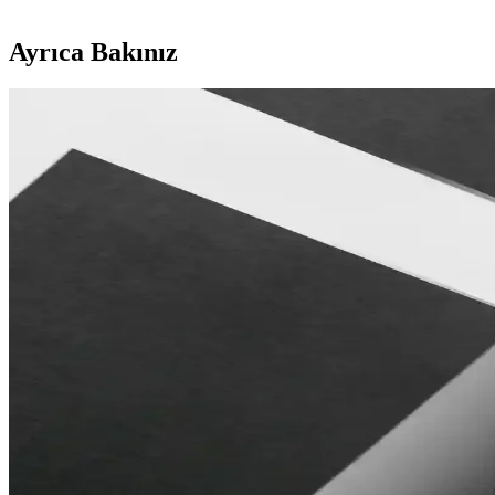
Ayrıca Bakınız
Setay Sofia ve Yataş Bedding Nano Baza Setleri Karşı
Setay Sofia ve Yataş Bedding Nano baza ve başlık setleri, tasarım, day
Setay Sofia Çift Kişilik Baza ve Başlık Seti Modern v
Estetik ve fonksiyonelliği bir arada sunan Setay Sofia ikili baza ve ba
Türkçe Metin Analizi ve Optimum Meta Veri Oluştu
Türkçe metinlerde başlık ve liste düzeni, dil kullanımı ve içerik analizi 
Yatak Odası Başlıklarıyla Dekorasyonunuzu Tamamla
Yatak odası başlıkları, estetik ve fonksiyonelliği bir arada sunar. 
Tek Kişilik Baza ve Yatak Başlık Fiyatları: Dekorasy