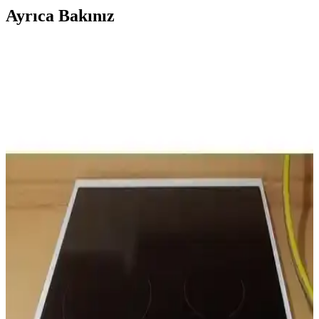
Ayrıca Bakınız
Ankastre Dolaplar ile Modern ve Fonksiyonel
Mutfak Dekorasyonu Rehberi
Ankastre dolaplar, mutfakta alan tasarrufu ve estetik sağlar, modern
tasarımlarla şık bir görünüm sunar. Dayanıklı malzeme ve doğru
seçimlerle uzun ömürlü mutfaklar oluşturun.
Kenz Life Ankastre Modülü Kabini İncelemesi:
Tasarım, Kullanım ve Montaj Detayları
Kenz Life ankastre kabini, şık tasarımı ve fonksiyonelliği ile
mutfaklara estetik katarken, montaj ve dayanıklılık konularında
dikkat edilmesi gereken noktaları içerir.
Mobben Ankastre Dolabı: Modern Tasarım ve
İşlevselliğin Birleşimi
Mobben ankastre dolabı, modern tasarımı ve dayanıklı
malzemeleriyle mutfaklara şıklık katarken, kolay montaj ve uyum