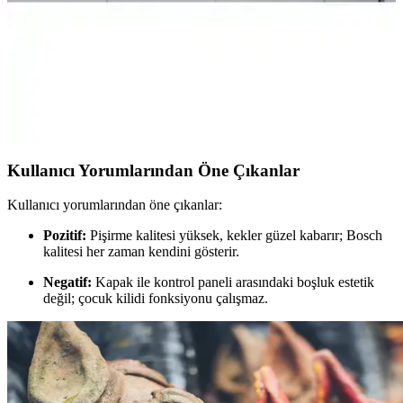
Mobest Ankastre Fırın Dolabı: Modern ve Dayanıklı
Mutfak Çözümü 80 cm genişlikte
Mobest ankastre fırın dolabı, yüksek kaliteli MDF malzeme, şık
tasarım ve kolay montaj özellikleriyle mutfaklarınız için ideal çözüm
sunar. Dayanıklı ve estetik yapısıyla uzun ömür sağlar.
Kullanıcı Yorumlarından Öne Çıkanlar
Kullanıcı yorumlarından öne çıkanlar:
Pozitif:
Pişirme kalitesi yüksek, kekler güzel kabarır; Bosch
kalitesi her zaman kendini gösterir.
Negatif:
Kapak ile kontrol paneli arasındaki boşluk estetik
değil; çocuk kilidi fonksiyonu çalışmaz.