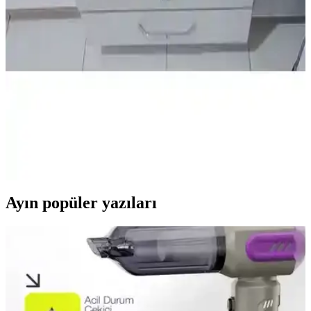
Dekomonte Ayaklı Siyah Kulplu Ankastre Modül
Dolap - İşlevsel ve Şık Tasarım
Dekomonte ayaklı ankastre dolap, siyah kulplu ayarlı tasarımı ve
suntalam malzemesiyle mutfaklarda şıklık ve işlevsellik sunar. Kolay
montaj ve standart ankastre ürünlerle uyumludur.
Mobest Ankastre Fırın Dolabı: Modern ve Dayanıklı
Mutfak Çözümü 80 cm genişlikte
Mobest ankastre fırın dolabı, yüksek kaliteli MDF malzeme, şık
tasarım ve kolay montaj özellikleriyle mutfaklarınız için ideal çözüm
sunar. Dayanıklı ve estetik yapısıyla uzun ömür sağlar.
Ayın popüler yazıları