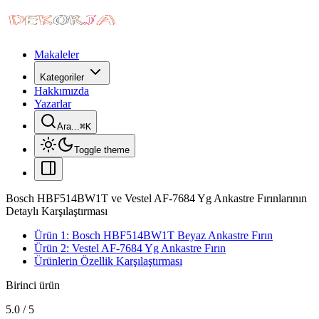
Makaleler
Kategoriler
Hakkımızda
Yazarlar
Ara...
⌘
K
Toggle theme
Bosch HBF514BW1T ve Vestel AF-7684 Yg Ankastre Fırınlarının
Detaylı Karşılaştırması
Ürün 1: Bosch HBF514BW1T Beyaz Ankastre Fırın
Ürün 2: Vestel AF-7684 Yg Ankastre Fırın
Ürünlerin Özellik Karşılaştırması
Birinci ürün
5.0
/
5