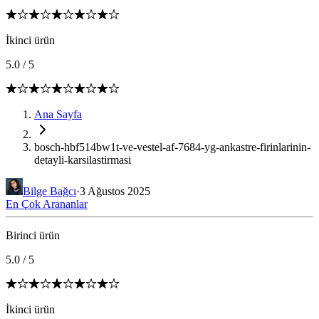
İkinci ürün
5.0
/
5
Ana Sayfa
bosch-hbf514bw1t-ve-vestel-af-7684-yg-ankastre-firinlarinin-
detayli-karsilastirmasi
Bilge Bağcı
·
3 Ağustos 2025
En Çok Arananlar
Birinci ürün
5.0
/
5
İkinci ürün