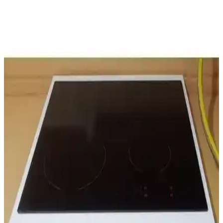
Mutfak Dekorasyonu Rehberi
Ankastre dolaplar, mutfakta alan tasarrufu ve estetik sağlar, modern
tasarımlarla şık bir görünüm sunar. Dayanıklı malzeme ve doğru
seçimlerle uzun ömürlü mutfaklar oluşturun.
Kenz Life Ankastre Modülü Kabini İncelemesi:
Tasarım, Kullanım ve Montaj Detayları
Kenz Life ankastre kabini, şık tasarımı ve fonksiyonelliği ile
mutfaklara estetik katarken, montaj ve dayanıklılık konularında
dikkat edilmesi gereken noktaları içerir.
Mobben Ankastre Dolabı: Modern Tasarım ve
İşlevselliğin Birleşimi
Mobben ankastre dolabı, modern tasarımı ve dayanıklı
malzemeleriyle mutfaklara şıklık katarken, kolay montaj ve uyum
özellikleriyle kullanıcı memnuniyetini artırıyor.
İslamoğlu Ankastre Ocak Altı Tezgah: Modern ve
Dayanıklı Mutfak Çözümü