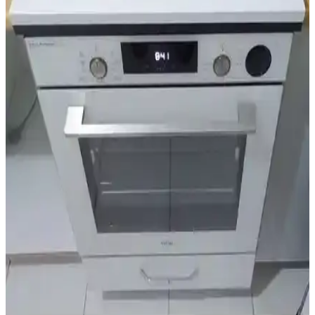
İslamoğlu ankastre ocak altı tezgahı, modern tasarımı ve dayanıklı
malzemeleriyle mutfaklarda estetik ve kullanışlılık sunar, kolay
montaj ve uzun ömür sağlar.
Genel Markalar Üstü Kapalı Altı Kapaklı Ankastre
Fırın Dolabı Özellikleri ve Kullanım Avantajları
Bu ankastre fırın dolabı, modern tasarımı, kolay montajı ve dayanıklı
malzemeleriyle mutfaklara estetik ve fonksiyonellik katıyor. 2 yıl
garanti ile güvenle kullanabilirsiniz.
Massan Ankastre Modül Ürgüp Antrasit: Modern ve
Dayanıklı Mutfak Çözümü
Massan Ankastre Modül Ürgüp Antrasit, modern mutfaklara şıklık
ve fonksiyonellik katan dayanıklı ve estetik tasarımıyla öne çıkan bir
çözümdür. Uyumlu ve uzun ömürlü kullanımıyla tercih edilir.
Dekomonte Ayaklı Siyah Kulplu Ankastre Modül
Dolap - İşlevsel ve Şık Tasarım
Dekomonte ayaklı ankastre dolap, siyah kulplu ayarlı tasarımı ve
suntalam malzemesiyle mutfaklarda şıklık ve işlevsellik sunar. Kolay
montaj ve standart ankastre ürünlerle uyumludur.