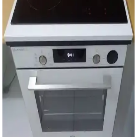
özellikleriyle kullanıcı memnuniyetini artırıyor.
İslamoğlu Ankastre Ocak Altı Tezgah: Modern ve
Dayanıklı Mutfak Çözümü
İslamoğlu ankastre ocak altı tezgahı, modern tasarımı ve dayanıklı
malzemeleriyle mutfaklarda estetik ve kullanışlılık sunar, kolay
montaj ve uzun ömür sağlar.
Genel Markalar Üstü Kapalı Altı Kapaklı Ankastre
Fırın Dolabı Özellikleri ve Kullanım Avantajları
Bu ankastre fırın dolabı, modern tasarımı, kolay montajı ve dayanıklı
malzemeleriyle mutfaklara estetik ve fonksiyonellik katıyor. 2 yıl
garanti ile güvenle kullanabilirsiniz.
Massan Ankastre Modül Ürgüp Antrasit: Modern ve
Dayanıklı Mutfak Çözümü
Massan Ankastre Modül Ürgüp Antrasit, modern mutfaklara şıklık
ve fonksiyonellik katan dayanıklı ve estetik tasarımıyla öne çıkan bir
çözümdür. Uyumlu ve uzun ömürlü kullanımıyla tercih edilir.