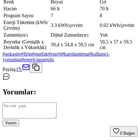
Renk
Beyaz
Gri
Hacim
66 lt
70 lt
Program Sayısı
7
8
Enerji Tüketimi (kWh/
3.3 kWh/çevrim
0.92 kWh/çevrim
Çevrim)
Zamanlayıcı
Dijital Zamanlayıcı
Yok
Boyutlar (Genişlik x
59,5 x 57 x 59,5
59,4 x 54,8 x 59,5 cm
Derinlik x Yükseklik)
cm
#
ankastre
#
firin
#
mutfak
#
enerji
#
karsilastirma
#
kullanici-
yorumlari
#
enerji-tasarrufu
Paylaş:
f
𝕏
Yorumlar:
Yorum
0
Beğen