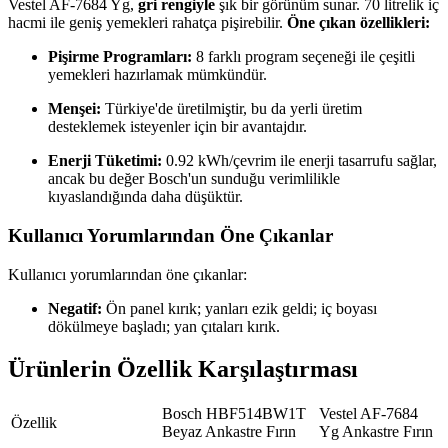
Vestel AF-7684 Yg,
gri rengiyle
şık bir görünüm sunar. 70 litrelik iç
hacmi ile geniş yemekleri rahatça pişirebilir.
Öne çıkan özellikleri:
Pişirme Programları:
8 farklı program seçeneği ile çeşitli
yemekleri hazırlamak mümkündür.
Menşei:
Türkiye'de üretilmiştir, bu da yerli üretim
desteklemek isteyenler için bir avantajdır.
Enerji Tüketimi:
0.92 kWh/çevrim ile enerji tasarrufu sağlar,
ancak bu değer Bosch'un sunduğu verimlilikle
kıyaslandığında daha düşüktür.
Kullanıcı Yorumlarından Öne Çıkanlar
Kullanıcı yorumlarından öne çıkanlar:
Negatif:
Ön panel kırık; yanları ezik geldi; iç boyası
dökülmeye başladı; yan çıtaları kırık.
Ürünlerin Özellik Karşılaştırması
Bosch HBF514BW1T
Vestel AF-7684
Özellik
Beyaz Ankastre Fırın
Yg Ankastre Fırın