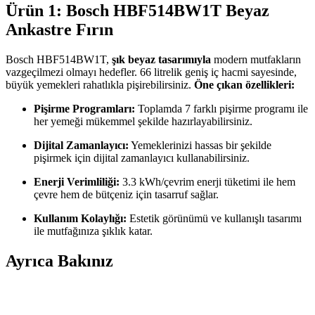
Ürün 1: Bosch HBF514BW1T Beyaz
Ankastre Fırın
Bosch HBF514BW1T,
şık beyaz tasarımıyla
modern mutfakların
vazgeçilmezi olmayı hedefler. 66 litrelik geniş iç hacmi sayesinde,
büyük yemekleri rahatlıkla pişirebilirsiniz.
Öne çıkan özellikleri:
Pişirme Programları:
Toplamda 7 farklı pişirme programı ile
her yemeği mükemmel şekilde hazırlayabilirsiniz.
Dijital Zamanlayıcı:
Yemeklerinizi hassas bir şekilde
pişirmek için dijital zamanlayıcı kullanabilirsiniz.
Enerji Verimliliği:
3.3 kWh/çevrim enerji tüketimi ile hem
çevre hem de bütçeniz için tasarruf sağlar.
Kullanım Kolaylığı:
Estetik görünümü ve kullanışlı tasarımı
ile mutfağınıza şıklık katar.
Ayrıca Bakınız
Ankastre Dolaplar ile Modern ve Fonksiyonel